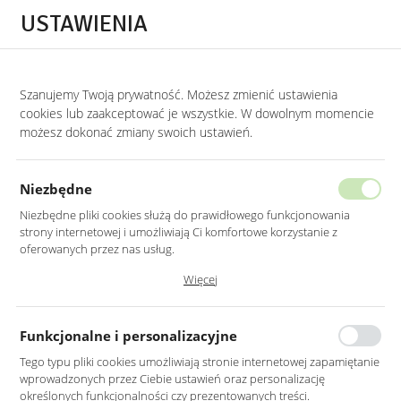
Przejdź do treści.
Przejdź do menu.
Przejdź do wyszukiwarki.
USTAWIENIA
0
Szanujemy Twoją prywatność. Możesz zmienić ustawienia
DODAJ INSPIRACJE
cookies lub zaakceptować je wszystkie. W dowolnym momencie
możesz dokonać zmiany swoich ustawień.
Niezbędne
Niezbędne pliki cookies służą do prawidłowego funkcjonowania
strony internetowej i umożliwiają Ci komfortowe korzystanie z
oferowanych przez nas usług.
Pliki cookies odpowiadają na podejmowane przez Ciebie działania w
Więcej
celu m.in. dostosowania Twoich ustawień preferencji prywatności,
logowania czy wypełniania formularzy. Dzięki plikom cookies strona, z
której korzystasz, może działać bez zakłóceń.
Funkcjonalne i personalizacyjne
Tego typu pliki cookies umożliwiają stronie internetowej zapamiętanie
wprowadzonych przez Ciebie ustawień oraz personalizację
określonych funkcjonalności czy prezentowanych treści.