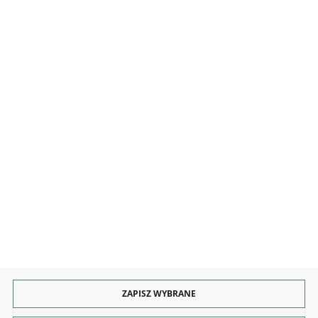
MOJE KONTO
INFORMACJE
OBSŁUGA
KONTAKT I OBSŁUGA
Rozpocznij zwrot produktu:
ODSTĄP OD UMOWY TUTAJ
PŁATNOŚCI
DOSTAWA
ZAPISZ WYBRANE