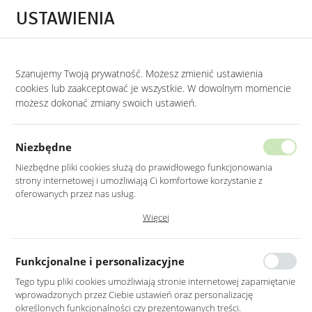
Przejdź do treści.
Przejdź do menu.
Przejdź do wyszukiwarki.
USTAWIENIA
0
STRONA GŁÓWNA
NOWOŚCI
Szanujemy Twoją prywatność. Możesz zmienić ustawienia
cookies lub zaakceptować je wszystkie. W dowolnym momencie
Nowości
możesz dokonać zmiany swoich ustawień.
SORTUJ
Niezbędne
Niezbędne pliki cookies służą do prawidłowego funkcjonowania
strony internetowej i umożliwiają Ci komfortowe korzystanie z
oferowanych przez nas usług.
Pliki cookies odpowiadają na podejmowane przez Ciebie działania w
Więcej
celu m.in. dostosowania Twoich ustawień preferencji prywatności,
logowania czy wypełniania formularzy. Dzięki plikom cookies strona, z
której korzystasz, może działać bez zakłóceń.
Funkcjonalne i personalizacyjne
Tego typu pliki cookies umożliwiają stronie internetowej zapamiętanie
wprowadzonych przez Ciebie ustawień oraz personalizację
OKRĄGŁY STOLIK
SZAFKA RTV RYFLOWANE
określonych funkcjonalności czy prezentowanych treści.
KAWOWY BOHO 70 CM
FRONTY DĄB BOHO