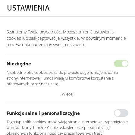
Przejdź do treści.
Przejdź do menu.
Przejdź do wyszukiwarki.
USTAWIENIA
0
STRONA GŁÓWNA
LUSTRA
LUSTRA LED ZE ŚCIĘTYM BOKIEM
Szanujemy Twoją prywatność. Możesz zmienić ustawienia
cookies lub zaakceptować je wszystkie. W dowolnym momencie
Lustra Led ze ściętym bokiem
możesz dokonać zmiany swoich ustawień.
KATEGORIE
SORTUJ
Niezbędne
Niezbędne pliki cookies służą do prawidłowego funkcjonowania
strony internetowej i umożliwiają Ci komfortowe korzystanie z
oferowanych przez nas usług.
Pliki cookies odpowiadają na podejmowane przez Ciebie działania w
Więcej
celu m.in. dostosowania Twoich ustawień preferencji prywatności,
logowania czy wypełniania formularzy. Dzięki plikom cookies strona, z
której korzystasz, może działać bez zakłóceń.
Funkcjonalne i personalizacyjne
Tego typu pliki cookies umożliwiają stronie internetowej zapamiętanie
wprowadzonych przez Ciebie ustawień oraz personalizację
LUSTRO LED 100 CM
LUSTRO LED 50CM
określonych funkcjonalności czy prezentowanych treści.
OKRĄGŁE ŚCIĘTY BOK Z
OKRĄGŁE ŚCIĘTY BOK Z