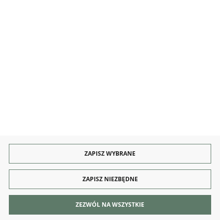
OBSŁUGA
KONTAKT I OBSŁUGA
Rozpocznij zwrot produktu:
ODSTĄP OD UMOWY TUTAJ
PŁATNOŚCI
DOSTAWA
ZAPISZ WYBRANE
ZAPISZ NIEZBĘDNE
Copyright by dekoracjeirys.pl
ZEZWÓL NA WSZYSTKIE
Agencja interaktywna
[ti]
Powered by
2ClickShop