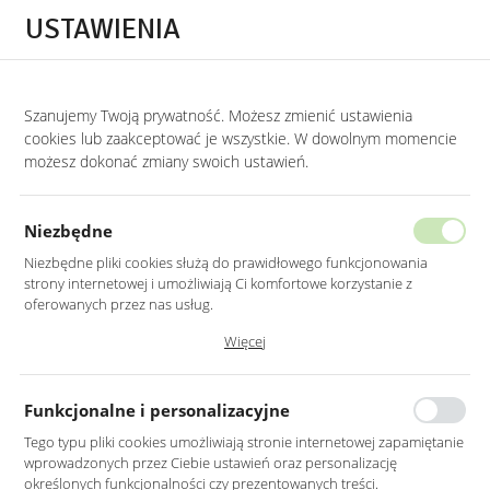
Przejdź do treści.
Przejdź do menu.
Przejdź do wyszukiwarki.
USTAWIENIA
0
STRONA GŁÓWNA
DODATKI
KWIETNIKI
Szanujemy Twoją prywatność. Możesz zmienić ustawienia
cookies lub zaakceptować je wszystkie. W dowolnym momencie
Kwietniki
możesz dokonać zmiany swoich ustawień.
KATEGORIE
SORTUJ
FILTRUJ
Niezbędne
Niezbędne pliki cookies służą do prawidłowego funkcjonowania
strony internetowej i umożliwiają Ci komfortowe korzystanie z
oferowanych przez nas usług.
Pliki cookies odpowiadają na podejmowane przez Ciebie działania w
Więcej
celu m.in. dostosowania Twoich ustawień preferencji prywatności,
logowania czy wypełniania formularzy. Dzięki plikom cookies strona, z
której korzystasz, może działać bez zakłóceń.
Funkcjonalne i personalizacyjne
Tego typu pliki cookies umożliwiają stronie internetowej zapamiętanie
wprowadzonych przez Ciebie ustawień oraz personalizację
KOMPLET DONICZEK W
KWIETNIK W KOLORZE
określonych funkcjonalności czy prezentowanych treści.
KOLORZE SZARYM NA
SZARYM NA METALOWEJ