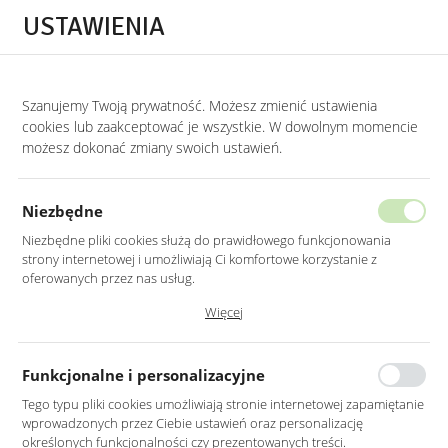
Przejdź do treści.
Przejdź do menu.
Przejdź do wyszukiwarki.
USTAWIENIA
0
STRONA GŁÓWNA
PROMOCJE
Szanujemy Twoją prywatność. Możesz zmienić ustawienia
cookies lub zaakceptować je wszystkie. W dowolnym momencie
Promocje
możesz dokonać zmiany swoich ustawień.
SORTUJ
Niezbędne
Niezbędne pliki cookies służą do prawidłowego funkcjonowania
strony internetowej i umożliwiają Ci komfortowe korzystanie z
oferowanych przez nas usług.
Pliki cookies odpowiadają na podejmowane przez Ciebie działania w
Więcej
celu m.in. dostosowania Twoich ustawień preferencji prywatności,
logowania czy wypełniania formularzy. Dzięki plikom cookies strona, z
której korzystasz, może działać bez zakłóceń.
Funkcjonalne i personalizacyjne
Tego typu pliki cookies umożliwiają stronie internetowej zapamiętanie
wprowadzonych przez Ciebie ustawień oraz personalizację
LUSTRO LED 50X100CM
LUSTRO ŚCIENNE 80CM
określonych funkcjonalności czy prezentowanych treści.
ŚCIENNE OWALNE BEZ
BEZ RAMY OKRĄGŁE