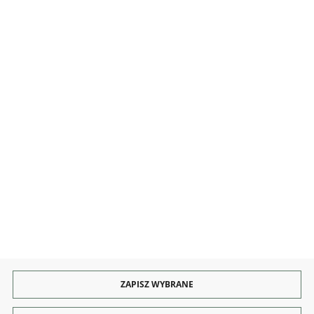
MOJE KONTO
INFORMACJE
OBSŁUGA
KONTAKT I OBSŁUGA
Rozpocznij zwrot produktu:
ODSTĄP OD UMOWY TUTAJ
PŁATNOŚCI
DOSTAWA
ZAPISZ WYBRANE