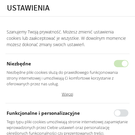
Przejdź do treści.
Przejdź do menu.
Przejdź do wyszukiwarki.
USTAWIENIA
0
STRONA GŁÓWNA
LUSTRA
LUSTRA DO SYPIALNI
Szanujemy Twoją prywatność. Możesz zmienić ustawienia
cookies lub zaakceptować je wszystkie. W dowolnym momencie
Lustra do sypialni
możesz dokonać zmiany swoich ustawień.
KATEGORIE
SORTUJ
Niezbędne
Niezbędne pliki cookies służą do prawidłowego funkcjonowania
strony internetowej i umożliwiają Ci komfortowe korzystanie z
oferowanych przez nas usług.
Pliki cookies odpowiadają na podejmowane przez Ciebie działania w
Więcej
celu m.in. dostosowania Twoich ustawień preferencji prywatności,
logowania czy wypełniania formularzy. Dzięki plikom cookies strona, z
której korzystasz, może działać bez zakłóceń.
Funkcjonalne i personalizacyjne
Tego typu pliki cookies umożliwiają stronie internetowej zapamiętanie
wprowadzonych przez Ciebie ustawień oraz personalizację
LUSTRO LED 80CM
LUSTRO LED 50X100CM
określonych funkcjonalności czy prezentowanych treści.
ŚCIENNE OKRĄGŁE BEZ
ŚCIENNE OWALNE BEZ