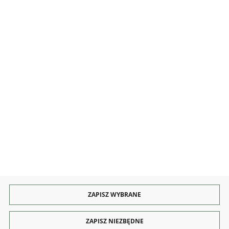
INFORMACJE
OBSŁUGA
KONTAKT I OBSŁUGA
Rozpocznij zwrot produktu:
ODSTĄP OD UMOWY TUTAJ
PŁATNOŚCI
DOSTAWA
ZAPISZ WYBRANE
ZAPISZ NIEZBĘDNE