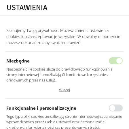
Przejdź do treści.
Przejdź do menu.
Przejdź do wyszukiwarki.
USTAWIENIA
0
STRONA GŁÓWNA
LUSTRA
LUSTRA WISZĄCE
Szanujemy Twoją prywatność. Możesz zmienić ustawienia
cookies lub zaakceptować je wszystkie. W dowolnym momencie
Lustra wiszące
możesz dokonać zmiany swoich ustawień.
KATEGORIE
SORTUJ
Niezbędne
Niezbędne pliki cookies służą do prawidłowego funkcjonowania
strony internetowej i umożliwiają Ci komfortowe korzystanie z
oferowanych przez nas usług.
Pliki cookies odpowiadają na podejmowane przez Ciebie działania w
Więcej
celu m.in. dostosowania Twoich ustawień preferencji prywatności,
logowania czy wypełniania formularzy. Dzięki plikom cookies strona, z
której korzystasz, może działać bez zakłóceń.
Funkcjonalne i personalizacyjne
Tego typu pliki cookies umożliwiają stronie internetowej zapamiętanie
wprowadzonych przez Ciebie ustawień oraz personalizację
Bestseller
Bestseller
określonych funkcjonalności czy prezentowanych treści.