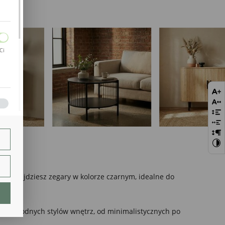
Ci
bie
szej
ie.
rys
znajdziesz zegary w kolorze czarnym, idealne do
lają
 różnorodnych stylów wnętrz, od minimalistycznych po