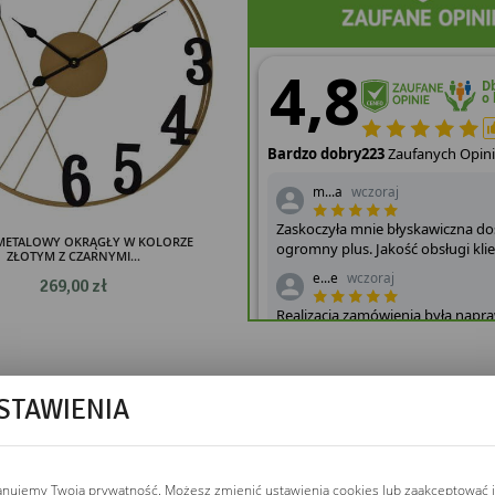
METALOWY OKRĄGŁY W KOLORZE
ZŁOTYM Z CZARNYMI...
269,00 zł
STAWIENIA
anujemy Twoją prywatność. Możesz zmienić ustawienia cookies lub zaakceptować 