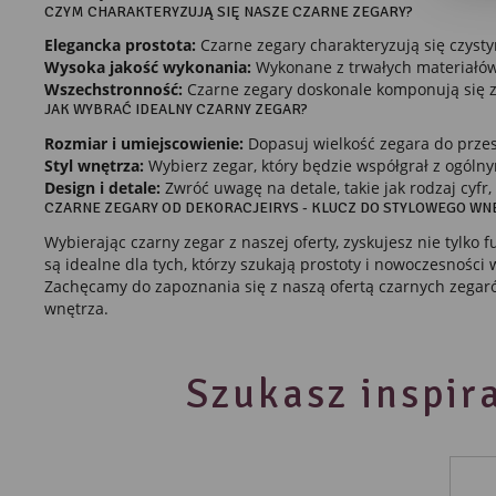
R
CZYM CHARAKTERYZUJĄ SIĘ NASZE CZARNE ZEGARY?
Dzi
Elegancka prostota:
Czarne zegary charakteryzują się czyst
str
Wysoka jakość wykonania:
Wykonane z trwałych materiałów
Pro
Wszechstronność:
Czarne zegary doskonale komponują się z
Two
JAK WYBRAĆ IDEALNY CZARNY ZEGAR?
pro
par
Rozmiar i umiejscowienie:
Dopasuj wielkość zegara do przes
pre
Styl wnętrza:
Wybierz zegar, który będzie współgrał z ogólny
Design i detale:
Zwróć uwagę na detale, takie jak rodzaj cyf
CZARNE ZEGARY OD DEKORACJEIRYS - KLUCZ DO STYLOWEGO WN
Wybierając czarny zegar z naszej oferty, zyskujesz nie tylk
są idealne dla tych, którzy szukają prostoty i nowoczesności 
Zachęcamy do zapoznania się z naszą ofertą czarnych zega
wnętrza.
Szukasz inspira