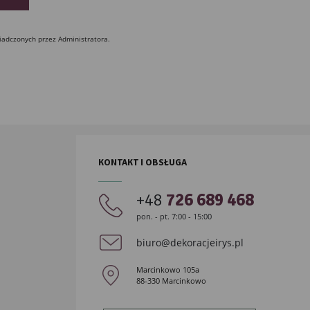
iadczonych przez Administratora.
KONTAKT I OBSŁUGA
+48
726 689 468
pon. - pt. 7:00 - 15:00
biuro@dekoracjeirys.pl
Marcinkowo 105a
88-330 Marcinkowo