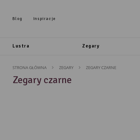
Przejdź do treści.
Przejdź do menu.
Przejdź do wyszukiwarki.
Blog
Inspiracje
Lustra
Zegary
STRONA GŁÓWNA
ZEGARY
ZEGARY CZARNE
Zegary czarne