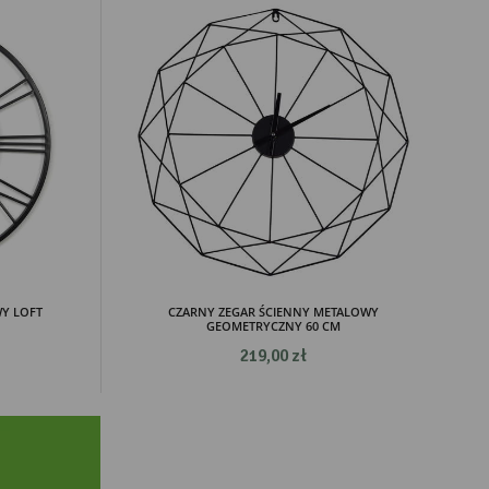
Y LOFT
CZARNY ZEGAR ŚCIENNY METALOWY
GEOMETRYCZNY 60 CM
219,00 zł