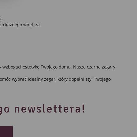
ć.
do każdego wnętrza.
ch.
tóry wzbogaci estetykę Twojego domu. Nasze czarne zegary
 pomóc wybrać idealny zegar, który dopełni styl Twojego
ego newslettera!