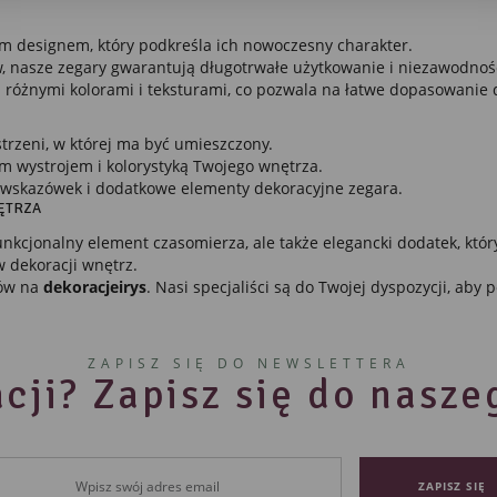
eklamowe
ęki reklamowym plikom cookies prezentujemy Ci najciekawsze informacje i aktualności na
ym designem, który podkreśla ich nowoczesny charakter.
onach naszych partnerów.
, nasze zegary gwarantują długotrwałe użytkowanie i niezawodnoś
mocyjne pliki cookies służą do prezentowania Ci naszych komunikatów na podstawie analizy
Więcej
 różnymi kolorami i teksturami, co pozwala na łatwe dopasowanie 
ich upodobań oraz Twoich zwyczajów dotyczących przeglądanej witryny internetowej. Treści
mocyjne mogą pojawić się na stronach podmiotów trzecich lub firm będących naszymi
tnerami oraz innych dostawców usług. Firmy te działają w charakterze pośredników
trzeni, w której ma być umieszczony.
zentujących nasze treści w postaci wiadomości, ofert, komunikatów mediów społecznościowy
m wystrojem i kolorystyką Twojego wnętrza.
r, wskazówek i dodatkowe elementy dekoracyjne zegara.
ĘTRZA
o funkcjonalny element czasomierza, ale także elegancki dodatek, k
w dekoracji wnętrz.
rów na
dekoracjeirys
. Nasi specjaliści są do Twojej dyspozycji, aby
ZAPISZ SIĘ DO NEWSLETTERA
cji? Zapisz się do nasz