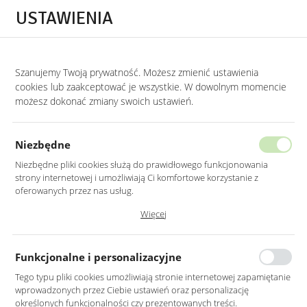
Przejdź do treści.
Przejdź do menu.
Przejdź do wyszukiwarki.
USTAWIENIA
0
STRONA GŁÓWNA
ZEGARY
Szanujemy Twoją prywatność. Możesz zmienić ustawienia
cookies lub zaakceptować je wszystkie. W dowolnym momencie
Zegary
możesz dokonać zmiany swoich ustawień.
KATEGORIE
SORTUJ
FILTRUJ
Niezbędne
Niezbędne pliki cookies służą do prawidłowego funkcjonowania
strony internetowej i umożliwiają Ci komfortowe korzystanie z
oferowanych przez nas usług.
Pliki cookies odpowiadają na podejmowane przez Ciebie działania w
Więcej
celu m.in. dostosowania Twoich ustawień preferencji prywatności,
logowania czy wypełniania formularzy. Dzięki plikom cookies strona, z
której korzystasz, może działać bez zakłóceń.
Funkcjonalne i personalizacyjne
Tego typu pliki cookies umożliwiają stronie internetowej zapamiętanie
wprowadzonych przez Ciebie ustawień oraz personalizację
ZEGAR ŚCIENNY
ZEGAR ŚCIENNY Z
określonych funkcjonalności czy prezentowanych treści.
BETONOWY W KOLORZE
PLECIONKĄ WIEDEŃSKĄ