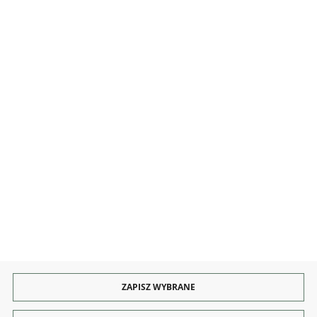
MOJE KONTO
INFORMACJE
OBSŁUGA
KONTAKT I OBSŁUGA
Rozpocznij zwrot produktu:
ODSTĄP OD UMOWY TUTAJ
PŁATNOŚCI
DOSTAWA
ZAPISZ WYBRANE