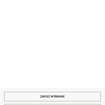
MOJE KONTO
INFORMACJE
OBSŁUGA
KONTAKT I OBSŁUGA
Rozpocznij zwrot produktu:
ODSTĄP OD UMOWY TUTAJ
PŁATNOŚCI
DOSTAWA
ZAPISZ WYBRANE