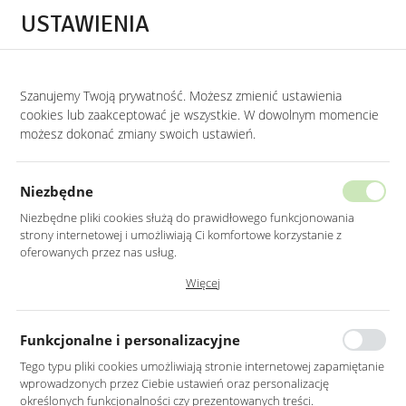
Przejdź do treści.
Przejdź do menu.
Przejdź do wyszukiwarki.
USTAWIENIA
0
STRONA GŁÓWNA
LUSTRA
LUSTRA DO PRZEDPOKOJU
Szanujemy Twoją prywatność. Możesz zmienić ustawienia
cookies lub zaakceptować je wszystkie. W dowolnym momencie
Lustra do przedpokoju
możesz dokonać zmiany swoich ustawień.
KATEGORIE
SORTUJ
Niezbędne
Niezbędne pliki cookies służą do prawidłowego funkcjonowania
strony internetowej i umożliwiają Ci komfortowe korzystanie z
oferowanych przez nas usług.
Pliki cookies odpowiadają na podejmowane przez Ciebie działania w
Więcej
celu m.in. dostosowania Twoich ustawień preferencji prywatności,
logowania czy wypełniania formularzy. Dzięki plikom cookies strona, z
której korzystasz, może działać bez zakłóceń.
Funkcjonalne i personalizacyjne
Tego typu pliki cookies umożliwiają stronie internetowej zapamiętanie
wprowadzonych przez Ciebie ustawień oraz personalizację
LUSTRO LED 80CM
LUSTRO LED 100CM
określonych funkcjonalności czy prezentowanych treści.
ŚCIENNE OKRĄGŁE BEZ
ŚCIENNE OKRĄGŁE BEZ