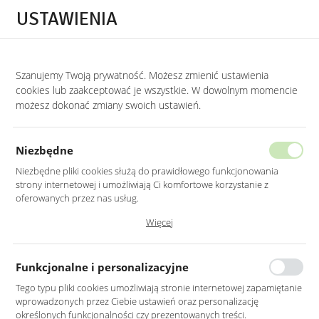
Przejdź do treści.
Przejdź do menu.
Przejdź do wyszukiwarki.
USTAWIENIA
0
STRONA GŁÓWNA
MEBLE
NAROŻNIKI
Szanujemy Twoją prywatność. Możesz zmienić ustawienia
cookies lub zaakceptować je wszystkie. W dowolnym momencie
Narożniki
możesz dokonać zmiany swoich ustawień.
KATEGORIE
SORTUJ
FILTRUJ
Niezbędne
Niezbędne pliki cookies służą do prawidłowego funkcjonowania
strony internetowej i umożliwiają Ci komfortowe korzystanie z
oferowanych przez nas usług.
Pliki cookies odpowiadają na podejmowane przez Ciebie działania w
Więcej
celu m.in. dostosowania Twoich ustawień preferencji prywatności,
logowania czy wypełniania formularzy. Dzięki plikom cookies strona, z
której korzystasz, może działać bez zakłóceń.
Funkcjonalne i personalizacyjne
Tego typu pliki cookies umożliwiają stronie internetowej zapamiętanie
wprowadzonych przez Ciebie ustawień oraz personalizację
DUŻY BEŻOWY NAROŻNIK
NAROŻNIK U Z FUNKCJĄ
określonych funkcjonalności czy prezentowanych treści.
WELUROWY Z
SPANIA Z POJEMNIKAMI