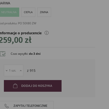
BARWA
NEUTRALNA
CIEPŁA
ZIMNA
od produktu:
PO 50X80 ZW
ⓘ
Informacje o producencie
259,00 zł
Czas wysyłki
:
do 3 dni
liński
z
915
DODAJ DO KOSZYKA
ZAPYTAJ TELEFONICZNIE