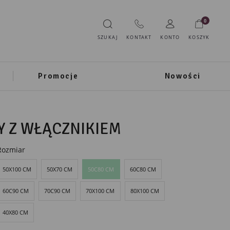
0
SZUKAJ
KONTAKT
KONTO
KOSZYK
Promocje
Nowości
Y Z WŁĄCZNIKIEM
Rozmiar
50X100 CM
50X70 CM
50C80 CM
60C80 CM
60C90 CM
70C90 CM
70X100 CM
80X100 CM
40X80 CM