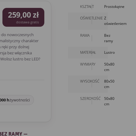
KSZTAŁT
Prostokątne
259,00 zł
OŚWIETLENIE
Z
dostawa gratis
oświetleniem
e do nowoczesnych
RAMA
Bez
malistyczny charakter
ramy
ręki przy dolnej
MATERIAŁ
Lustro
rsja bez włącznika
Wolisz lustro bez LED?
WYMIARY
50x80
cm
WYSOKOŚĆ
80x50
cm
SZEROKOŚĆ
50x80
000 h
żywotności
cm
BEZ RAMY —