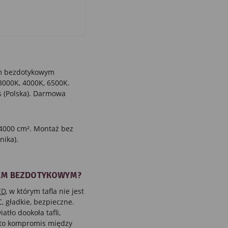
m bezdotykowym
3000K, 4000K, 6500K.
s (Polska). Darmowa
 4000 cm². Montaż bez
nika).
IEM BEZDOTYKOWYM?
ED
, w którym tafla nie jest
 gładkie, bezpieczne.
tło dookoła tafli,
m) to kompromis między