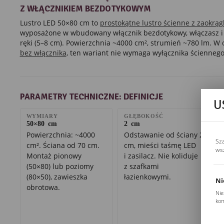
Z WŁĄCZNIKIEM BEZDOTYKOWYM
Lustro LED 50×80 cm to
prostokątne lustro ścienne z zaokrą
wyposażone w wbudowany włącznik bezdotykowy, włączasz i
ręki (5–8 cm). Powierzchnia ~4000 cm², strumień ~780 lm. W
bez włącznika
, ten wariant nie wymaga wyłącznika ściennego
PARAMETRY TECHNICZNE: DEFINICJE
U
WYMIARY
GŁĘBOKOŚĆ
50×80 cm
2 cm
Powierzchnia: ~4000
Odstawanie od ściany 2
Sz
cm². Ściana od 70 cm.
cm, mieści taśmę LED
ws
Montaż pionowy
i zasilacz. Nie koliduje
(50×80) lub poziomy
z szafkami
(80×50), zawieszka
łazienkowymi.
Ni
obrotowa.
Nie
kom
Pli
Two