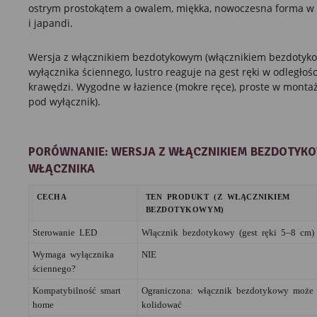
ostrym prostokątem a owalem, miękka, nowoczesna forma w
i japandi.
Wersja z włącznikiem bezdotykowym (włącznikiem bezdotyk
wyłącznika ściennego, lustro reaguje na gest ręki w odległoś
krawędzi. Wygodne w łazience (mokre ręce), proste w montaż
pod wyłącznik).
PORÓWNANIE: WERSJA Z WŁĄCZNIKIEM BEZDOTYKO
WŁĄCZNIKA
CECHA
TEN PRODUKT (Z WŁĄCZNIKIEM
BEZDOTYKOWYM)
Sterowanie LED
Włącznik bezdotykowy (gest ręki 5–8 cm)
Wymaga wyłącznika
NIE
ściennego?
Kompatybilność smart
Ograniczona: włącznik bezdotykowy może
home
kolidować