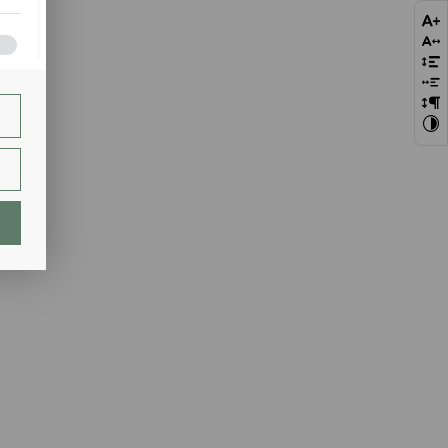
bie
szej
ie.
lają
ch.