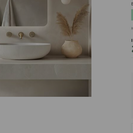
K
PRODUCENT
DekoracjeIrys
DekoracjeIrys.pl Paweł Ćwik
726689468
biuro@dekoracjeirys.pl
Ul. Leśna 13
88-320
Łąkie
Polska