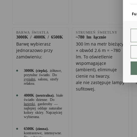
coo
Fu
Teg
ust
Dzi
BARWA ŚWIATŁA
STRUMIEŃ ŚWIETLNY
3000K / 4000K / 6500K
~780 lm łącznie
str
fun
Barwę wybierasz
300 lm na metr bieżący
jednorazowo przy
× obwód 2.6 m = ~780
An
zamówieniu:
lm. To oświetlenie
Ana
wspomagające
Coo
(ambient), eliminuje
3000K (ciepła).
żółtawe,
int
przytulne światło. Do
cienie na twarzy,
nam
sypialni
, salonu, strefy
ale nie zastępuje lampy
uży
relaksu.
zgo
sufitowej.
R
4000K (neutralna).
białe
Dzi
światło dzienne. Do
str
łazienki
, garderoby —
Pro
najlepiej oddaje naturalne
kolory skóry. Najczęściej
Two
wybierana.
pro
par
pre
6500K (zimna).
kontrastowe, intensywne.
Do gabinetu