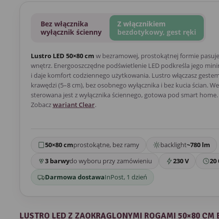
Bez włącznika
Z włącznikiem
wyłącznik ścienny
bezdotykowy, gest ręki
Lustro LED 50×80 cm
w bezramowej, prostokątnej formie pasuj
wnętrz. Energooszczędne podświetlenie LED podkreśla jego mini
i daje komfort codziennego użytkowania. Lustro włączasz gestem 
krawędzi (5–8 cm), bez osobnego wyłącznika i bez kucia ścian. We
sterowana jest z wyłącznika ściennego, gotowa pod smart home. 
Zobacz
wariant Clear
.
50×80 cm
prostokątne, bez ramy
backlight
~780 lm
3 barwy
do wyboru przy zamówieniu
230 V
20 
Darmowa dostawa
InPost, 1 dzień
LUSTRO LED Z ZAOKRĄGLONYMI ROGAMI 50×80 CM 