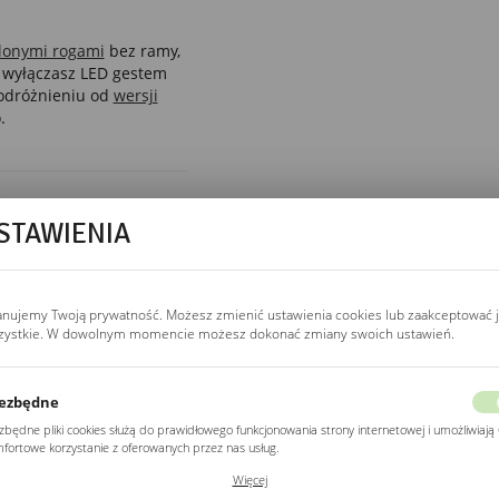
glonymi rogami
bez ramy,
 wyłączasz LED gestem
 odróżnieniu od
wersji
.
STAWIENIA
WŁĄCZNIK
włącznik bezdotykowy
Włącznik bezdotykowy
anujemy Twoją prywatność. Możesz zmienić ustawienia cookies lub zaakceptować 
w dolnej krawędzi
zystkie. W dowolnym momencie możesz dokonać zmiany swoich ustawień.
reaguje na ruch ręki
w odległości 5–8 cm.
Jedno przesunięcie
ezbędne
włącza, drugie wyłącza
zbędne pliki cookies służą do prawidłowego funkcjonowania strony internetowej i umożliwiają 
LED. Nie wymaga
fortowe korzystanie z oferowanych przez nas usług.
wyłącznika ściennego,
ki cookies odpowiadają na podejmowane przez Ciebie działania w celu m.in. dostosowania
Więcej
nadaje się do
ich ustawień preferencji prywatności, logowania czy wypełniania formularzy. Dzięki plikom