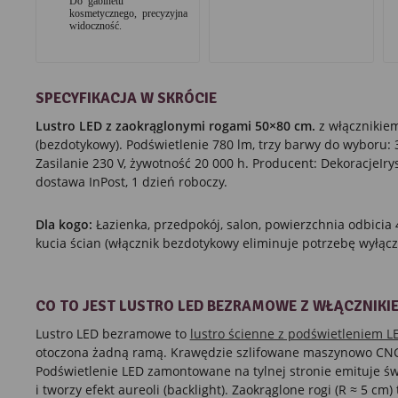
kosmetycznego, precyzyjna
widoczność.
SPECYFIKACJA W SKRÓCIE
Lustro LED z zaokrąglonymi rogami 50×80 cm.
z włącznikie
(bezdotykowy). Podświetlenie 780 lm, trzy barwy do wyboru: 
Zasilanie 230 V, żywotność 20 000 h. Producent: DekoracjeIry
dostawa InPost, 1 dzień roboczy.
Dla kogo:
Łazienka, przedpokój, salon, powierzchnia odbicia
kucia ścian (włącznik bezdotykowy eliminuje potrzebę wyłącz
CO TO JEST LUSTRO LED BEZRAMOWE Z WŁĄCZNIK
Lustro LED bezramowe to
lustro ścienne z podświetleniem L
otoczona żadną ramą. Krawędzie szlifowane maszynowo CNC,
Podświetlenie LED zamontowane na tylnej stronie emituje świa
i tworzy efekt aureoli (backlight). Zaokrąglone rogi (R ≈ 5 c