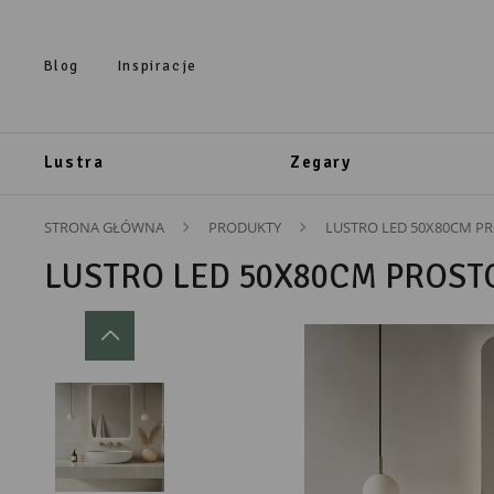
Przejdź do treści.
Przejdź do menu.
Przejdź do wyszukiwarki.
Blog
Inspiracje
Lustra
Zegary
STRONA GŁÓWNA
PRODUKTY
LUSTRO LED 50X80CM P
LUSTRO LED 50X80CM PROST