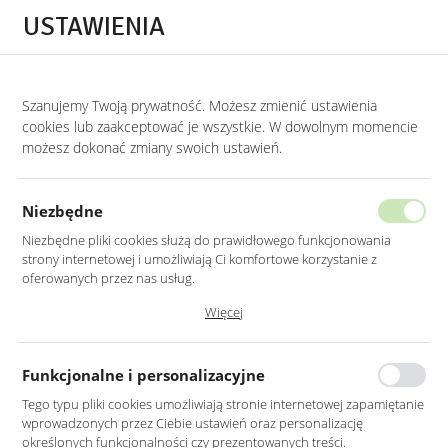
Przejdź do treści.
Przejdź do menu.
Przejdź do wyszukiwarki.
USTAWIENIA
0
Szanujemy Twoją prywatność. Możesz zmienić ustawienia
STRONA GŁÓWNA
LUSTRA
LUSTRA DO HOLU
cookies lub zaakceptować je wszystkie. W dowolnym momencie
możesz dokonać zmiany swoich ustawień.
LUSTRO LED 70X100CM
PROSTOKĄTNE ZAOKRĄGLONE BEZ
Niezbędne
RAMY Z WŁĄCZNIKIEM
Niezbędne pliki cookies służą do prawidłowego funkcjonowania
strony internetowej i umożliwiają Ci komfortowe korzystanie z
oferowanych przez nas usług.
Pliki cookies odpowiadają na podejmowane przez Ciebie działania w
Więcej
celu m.in. dostosowania Twoich ustawień preferencji prywatności,
logowania czy wypełniania formularzy. Dzięki plikom cookies strona, z
której korzystasz, może działać bez zakłóceń.
Funkcjonalne i personalizacyjne
Tego typu pliki cookies umożliwiają stronie internetowej zapamiętanie
wprowadzonych przez Ciebie ustawień oraz personalizację
określonych funkcjonalności czy prezentowanych treści.