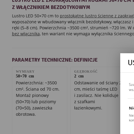
LUSTRO LED Z ZAOKRĄGLONYMI ROGAMI 50×70 CM 
Z WŁĄCZNIKIEM BEZDOTYKOWYM
Lustro LED 50×70 cm to
prostokątne lustro ścienne z zaokrą
wyposażone w wbudowany włącznik bezdotykowy, włączasz i
ręki (5–8 cm). Powierzchnia ~3500 cm², strumień ~720 lm. W
bez włącznika
, ten wariant nie wymaga wyłącznika ściennego
PARAMETRY TECHNICZNE: DEFINICJE
U
WYMIARY
GŁĘBOKOŚĆ
50×70 cm
2 cm
Powierzchnia: ~3500
Odstawanie od ściany 2
Sz
cm². Ściana od 70 cm.
cm, mieści taśmę LED
ws
Montaż pionowy
i zasilacz. Nie koliduje
(50×70) lub poziomy
z szafkami
(70×50), zawieszka
łazienkowymi.
Ni
obrotowa.
Nie
kom
Pli
Two