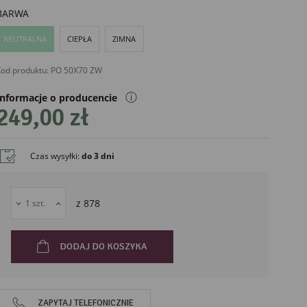
BARWA
NEUTRALNA
CIEPŁA
ZIMNA
od produktu:
PO 50X70 ZW
ⓘ
Informacje o producencie
249,00 zł
Czas wysyłki
:
do 3 dni
liński
z
878
DODAJ DO KOSZYKA
ZAPYTAJ TELEFONICZNIE