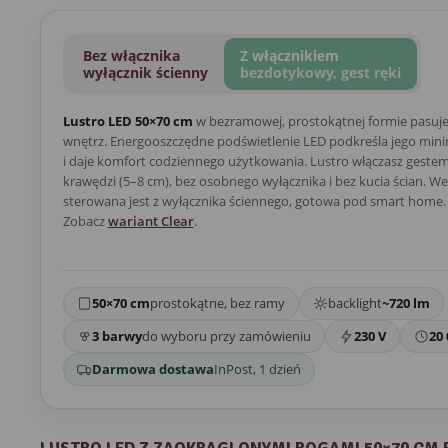
Bez włącznika
Z włącznikiem
wyłącznik ścienny
bezdotykowy, gest ręki
Lustro LED 50×70 cm
w bezramowej, prostokątnej formie pasuj
wnętrz. Energooszczędne podświetlenie LED podkreśla jego mini
i daje komfort codziennego użytkowania. Lustro włączasz gestem 
krawędzi (5–8 cm), bez osobnego wyłącznika i bez kucia ścian. We
sterowana jest z wyłącznika ściennego, gotowa pod smart home. 
Zobacz
wariant Clear
.
50×70 cm
prostokątne, bez ramy
backlight
~720 lm
3 barwy
do wyboru przy zamówieniu
230 V
20 
Darmowa dostawa
InPost, 1 dzień