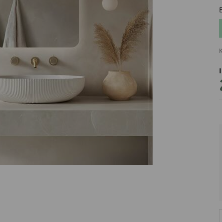
K
PRODUCENT
DekoracjeIrys
DekoracjeIrys.pl Paweł Ćwik
726689468
biuro@dekoracjeirys.pl
Ul. Leśna 13
88-320
Łąkie
Polska