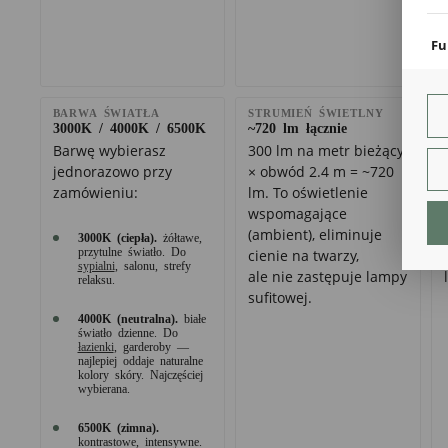
coo
Fu
Teg
ust
Dzi
BARWA ŚWIATŁA
STRUMIEŃ ŚWIETLNY
str
3000K / 4000K / 6500K
~720 lm łącznie
fun
Barwę wybierasz
300 lm na metr bieżący
jednorazowo przy
× obwód 2.4 m = ~720
An
zamówieniu:
lm. To oświetlenie
Ana
wspomagające
Coo
(ambient), eliminuje
int
3000K (ciepła).
żółtawe,
przytulne światło. Do
cienie na twarzy,
nam
sypialni
, salonu, strefy
uży
ale nie zastępuje lampy
relaksu.
zgo
R
sufitowej.
Dzi
4000K (neutralna).
białe
str
światło dzienne. Do
łazienki
, garderoby —
Pro
najlepiej oddaje naturalne
Two
kolory skóry. Najczęściej
pro
wybierana.
par
pre
6500K (zimna).
kontrastowe, intensywne.