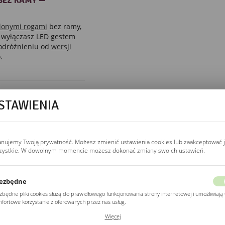
BEZ RAMY —
glonymi rogami
bez ramy,
 wyłączasz LED gestem
 odróżnieniu od
wersji
.
STAWIENIA
WŁĄCZNIK
włącznik bezdotykowy
Włącznik bezdotykowy
anujemy Twoją prywatność. Możesz zmienić ustawienia cookies lub zaakceptować 
w dolnej krawędzi
zystkie. W dowolnym momencie możesz dokonać zmiany swoich ustawień.
reaguje na ruch ręki
w odległości 5–8 cm.
Jedno przesunięcie
ezbędne
włącza, drugie wyłącza
zbędne pliki cookies służą do prawidłowego funkcjonowania strony internetowej i umożliwiają 
LED. Nie wymaga
fortowe korzystanie z oferowanych przez nas usług.
wyłącznika ściennego,
ki cookies odpowiadają na podejmowane przez Ciebie działania w celu m.in. dostosowania
Więcej
ich ustawień preferencji prywatności, logowania czy wypełniania formularzy. Dzięki plikom
nadaje się do