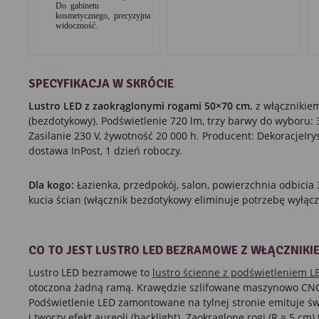
Do gabinetu
kosmetycznego, precyzyjna
widoczność.
SPECYFIKACJA W SKRÓCIE
Lustro LED z zaokrąglonymi rogami 50×70 cm.
z włącznikie
(bezdotykowy). Podświetlenie 720 lm, trzy barwy do wyboru: 
Zasilanie 230 V, żywotność 20 000 h. Producent: DekoracjeIry
dostawa InPost, 1 dzień roboczy.
Dla kogo:
Łazienka, przedpokój, salon, powierzchnia odbicia
kucia ścian (włącznik bezdotykowy eliminuje potrzebę wyłącz
CO TO JEST LUSTRO LED BEZRAMOWE Z WŁĄCZNIK
Lustro LED bezramowe to
lustro ścienne z podświetleniem L
otoczona żadną ramą. Krawędzie szlifowane maszynowo CNC,
Podświetlenie LED zamontowane na tylnej stronie emituje świa
i tworzy efekt aureoli (backlight). Zaokrąglone rogi (R ≈ 5 c