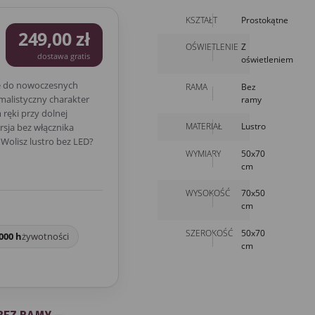
KSZTAŁT
Prostokątne
249,00 zł
OŚWIETLENIE
Z
dostawa gratis
oświetleniem
e do nowoczesnych
RAMA
Bez
malistyczny charakter
ramy
ręki przy dolnej
MATERIAŁ
Lustro
rsja bez włącznika
Wolisz lustro bez LED?
WYMIARY
50x70
cm
WYSOKOŚĆ
70x50
cm
SZEROKOŚĆ
50x70
000 h
żywotności
cm