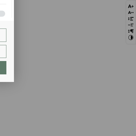
bie
szej
ie.
lają
ch.