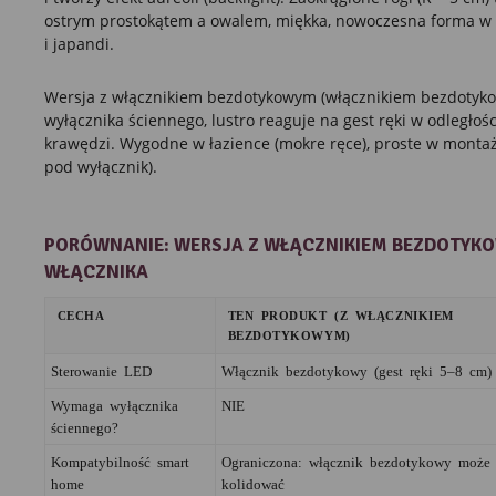
ostrym prostokątem a owalem, miękka, nowoczesna forma w
i japandi.
Wersja z włącznikiem bezdotykowym (włącznikiem bezdotyk
wyłącznika ściennego, lustro reaguje na gest ręki w odległoś
krawędzi. Wygodne w łazience (mokre ręce), proste w montaż
pod wyłącznik).
PORÓWNANIE: WERSJA Z WŁĄCZNIKIEM BEZDOTYKO
WŁĄCZNIKA
CECHA
TEN PRODUKT (Z WŁĄCZNIKIEM
BEZDOTYKOWYM)
Sterowanie LED
Włącznik bezdotykowy (gest ręki 5–8 cm)
Wymaga wyłącznika
NIE
ściennego?
Kompatybilność smart
Ograniczona: włącznik bezdotykowy może
home
kolidować