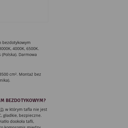
m bezdotykowym
3000K, 4000K, 6500K.
s (Polska). Darmowa
 3500 cm². Montaż bez
nika).
IEM BEZDOTYKOWYM?
ED
, w którym tafla nie jest
 gładkie, bezpieczne.
tło dookoła tafli,
m) to kompromis między