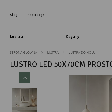
Przejdź do treści.
Przejdź do menu.
Przejdź do wyszukiwarki.
Blog
Inspiracje
Lustra
Zegary
STRONA GŁÓWNA
LUSTRA
LUSTRA DO HOLU
LUSTRO LED 50X70CM PROST