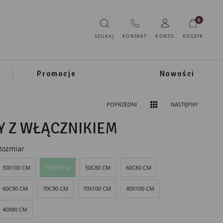
0
SZUKAJ
KONTAKT
KONTO
KOSZYK
Promocje
Nowości
POPRZEDNI
NASTĘPNY
Y Z WŁĄCZNIKIEM
Rozmiar
50X100 CM
50X70 CM
50C80 CM
60C80 CM
60C90 CM
70C90 CM
70X100 CM
80X100 CM
40X80 CM