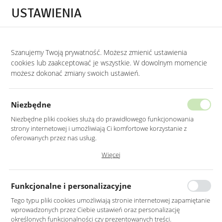
Przejdź do treści.
Przejdź do menu.
Przejdź do wyszukiwarki.
USTAWIENIA
0
Szanujemy Twoją prywatność. Możesz zmienić ustawienia
STRONA GŁÓWNA
LUSTRA
LUSTRA DO HOLU
cookies lub zaakceptować je wszystkie. W dowolnym momencie
możesz dokonać zmiany swoich ustawień.
LUSTRO LED 80X100CM
PROSTOKĄTNE ZAOKRĄGLONE BEZ
Niezbędne
RAMY Z WŁĄCZNIKIEM
Niezbędne pliki cookies służą do prawidłowego funkcjonowania
strony internetowej i umożliwiają Ci komfortowe korzystanie z
oferowanych przez nas usług.
Pliki cookies odpowiadają na podejmowane przez Ciebie działania w
Więcej
celu m.in. dostosowania Twoich ustawień preferencji prywatności,
logowania czy wypełniania formularzy. Dzięki plikom cookies strona, z
której korzystasz, może działać bez zakłóceń.
Funkcjonalne i personalizacyjne
Tego typu pliki cookies umożliwiają stronie internetowej zapamiętanie
wprowadzonych przez Ciebie ustawień oraz personalizację
określonych funkcjonalności czy prezentowanych treści.