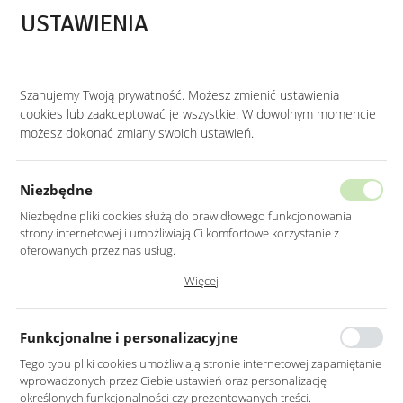
Przejdź do treści.
Przejdź do menu.
Przejdź do wyszukiwarki.
USTAWIENIA
0
Szanujemy Twoją prywatność. Możesz zmienić ustawienia
STRONA GŁÓWNA
LUSTRA
LUSTRA DO HOLU
cookies lub zaakceptować je wszystkie. W dowolnym momencie
możesz dokonać zmiany swoich ustawień.
LUSTRO LED 50X80CM
PROSTOKĄTNE ZAOKRĄGLONE BEZ
Niezbędne
RAMY Z WŁĄCZNIKIEM
Niezbędne pliki cookies służą do prawidłowego funkcjonowania
strony internetowej i umożliwiają Ci komfortowe korzystanie z
oferowanych przez nas usług.
Pliki cookies odpowiadają na podejmowane przez Ciebie działania w
Więcej
celu m.in. dostosowania Twoich ustawień preferencji prywatności,
logowania czy wypełniania formularzy. Dzięki plikom cookies strona, z
której korzystasz, może działać bez zakłóceń.
Funkcjonalne i personalizacyjne
Tego typu pliki cookies umożliwiają stronie internetowej zapamiętanie
wprowadzonych przez Ciebie ustawień oraz personalizację
określonych funkcjonalności czy prezentowanych treści.