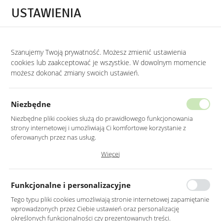
Przejdź do treści.
Przejdź do menu.
Przejdź do wyszukiwarki.
USTAWIENIA
0
Szanujemy Twoją prywatność. Możesz zmienić ustawienia
STRONA GŁÓWNA
PRODUKTY
LUSTRO PROSTOKĄTNE Z ZAOKRĄGLONYMI
cookies lub zaakceptować je wszystkie. W dowolnym momencie
możesz dokonać zmiany swoich ustawień.
LUSTRO PROSTOKĄTNE
Z ZAOKRĄGLONYMI ROGAMI 50X80
Niezbędne
CLEAR
Niezbędne pliki cookies służą do prawidłowego funkcjonowania
strony internetowej i umożliwiają Ci komfortowe korzystanie z
oferowanych przez nas usług.
Pliki cookies odpowiadają na podejmowane przez Ciebie działania w
Więcej
celu m.in. dostosowania Twoich ustawień preferencji prywatności,
logowania czy wypełniania formularzy. Dzięki plikom cookies strona, z
której korzystasz, może działać bez zakłóceń.
Funkcjonalne i personalizacyjne
Tego typu pliki cookies umożliwiają stronie internetowej zapamiętanie
wprowadzonych przez Ciebie ustawień oraz personalizację
określonych funkcjonalności czy prezentowanych treści.