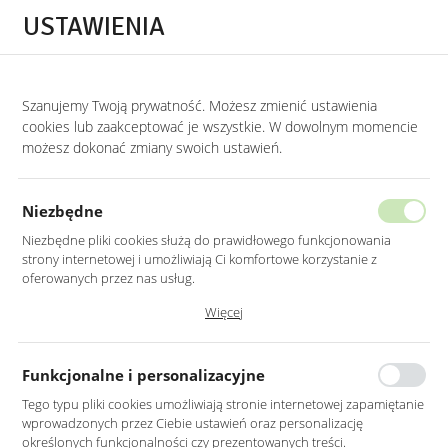
Przejdź do treści.
Przejdź do menu.
Przejdź do wyszukiwarki.
USTAWIENIA
0
Szanujemy Twoją prywatność. Możesz zmienić ustawienia
STRONA GŁÓWNA
LUSTRA
LUSTRA WISZĄCE
cookies lub zaakceptować je wszystkie. W dowolnym momencie
możesz dokonać zmiany swoich ustawień.
LUSTRO LED 60CM ŚCIENNE
OKRĄGŁE BEZ RAMY
Niezbędne
Z PODŚWIETLENIEM
Niezbędne pliki cookies służą do prawidłowego funkcjonowania
strony internetowej i umożliwiają Ci komfortowe korzystanie z
oferowanych przez nas usług.
Pliki cookies odpowiadają na podejmowane przez Ciebie działania w
Więcej
celu m.in. dostosowania Twoich ustawień preferencji prywatności,
logowania czy wypełniania formularzy. Dzięki plikom cookies strona, z
której korzystasz, może działać bez zakłóceń.
Funkcjonalne i personalizacyjne
Tego typu pliki cookies umożliwiają stronie internetowej zapamiętanie
wprowadzonych przez Ciebie ustawień oraz personalizację
określonych funkcjonalności czy prezentowanych treści.