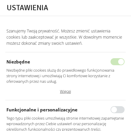
Przejdź do treści.
Przejdź do menu.
Przejdź do wyszukiwarki.
USTAWIENIA
0
Szanujemy Twoją prywatność. Możesz zmienić ustawienia
STRONA GŁÓWNA
PRODUKTY
LUSTRO LED 50CM ŚCIENNE OKRĄGŁE BEZ
cookies lub zaakceptować je wszystkie. W dowolnym momencie
możesz dokonać zmiany swoich ustawień.
LUSTRO LED 50CM ŚCIENNE
OKRĄGŁE BEZ RAMY
Niezbędne
Z PODŚWIETLENIEM
Niezbędne pliki cookies służą do prawidłowego funkcjonowania
strony internetowej i umożliwiają Ci komfortowe korzystanie z
oferowanych przez nas usług.
Pliki cookies odpowiadają na podejmowane przez Ciebie działania w
Więcej
celu m.in. dostosowania Twoich ustawień preferencji prywatności,
logowania czy wypełniania formularzy. Dzięki plikom cookies strona, z
której korzystasz, może działać bez zakłóceń.
Funkcjonalne i personalizacyjne
Tego typu pliki cookies umożliwiają stronie internetowej zapamiętanie
wprowadzonych przez Ciebie ustawień oraz personalizację
określonych funkcjonalności czy prezentowanych treści.