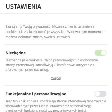
Przejdź do treści.
Przejdź do menu.
Przejdź do wyszukiwarki.
USTAWIENIA
0
Szanujemy Twoją prywatność. Możesz zmienić ustawienia
STRONA GŁÓWNA
LUSTRA
LUSTRA DEKORACYJNE
cookies lub zaakceptować je wszystkie. W dowolnym momencie
możesz dokonać zmiany swoich ustawień.
LUSTRO LED 60CM ŚCIENNE
OKRĄGŁE BEZ RAMY
Niezbędne
Z PODŚWIETLENIEM
Niezbędne pliki cookies służą do prawidłowego funkcjonowania
strony internetowej i umożliwiają Ci komfortowe korzystanie z
oferowanych przez nas usług.
Pliki cookies odpowiadają na podejmowane przez Ciebie działania w
Więcej
celu m.in. dostosowania Twoich ustawień preferencji prywatności,
logowania czy wypełniania formularzy. Dzięki plikom cookies strona, z
której korzystasz, może działać bez zakłóceń.
Funkcjonalne i personalizacyjne
Tego typu pliki cookies umożliwiają stronie internetowej zapamiętanie
wprowadzonych przez Ciebie ustawień oraz personalizację
określonych funkcjonalności czy prezentowanych treści.