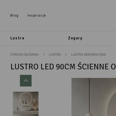
Przejdź do treści.
Przejdź do menu.
Przejdź do wyszukiwarki.
Blog
Inspiracje
Lustra
Zegary
STRONA GŁÓWNA
LUSTRA
LUSTRA DEKORACYJNE
LUSTRO LED 90CM ŚCIENNE 