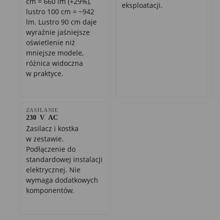
cm = 660 lm (+29%),
eksploatacji.
lustro 100 cm = ~942
lm. Lustro 90 cm daje
wyraźnie jaśniejsze
oświetlenie niż
mniejsze modele,
różnica widoczna
w praktyce.
ZASILANIE
230 V AC
Zasilacz i kostka
w zestawie.
Podłączenie do
standardowej instalacji
elektrycznej. Nie
wymaga dodatkowych
komponentów.