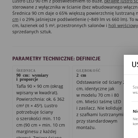
Lustro LED 90 cm z podświetleniem to duże,
okrągłe lustro ś
sterowane z wyłącznika w ścianie (bez wbudowanego włączn
Średnica 90 cm daje o 65% większą powierzchnię lustrzaną 
cm
i o 29% jaśniejsze podświetlenie (~849 lm vs 660 lm). T
cm, łazienek od 5 m², przestronnych salonów i
holi wejściow
sprzedanych sztuk.
PARAMETRY TECHNICZNE: DEFINICJE
U
ŚREDNICA
GŁĘBOKOŚĆ
90 cm: wymiary
2 cm
i proporcje
Odstawanie od ściany 2
Tafla 90 × 90 cm (okrąg
Sz
cm, identyczne jak
ws
wpisany w kwadrat).
w modelu 70 cm i 80
Powierzchnia: ok. 6 362
cm. Mieści taśmę LED
cm² (π × 45²). Lustro
i zasilacz. Nie koliduje
Ni
potrzebuje ściany
z szafkami lustrzanymi
o szerokości min. 110
Nie
przy standardowym
kom
cm (90 cm + min. 10 cm
montażu.
Pli
marginesu z każdej
Two
strony). Zmierz ścianę