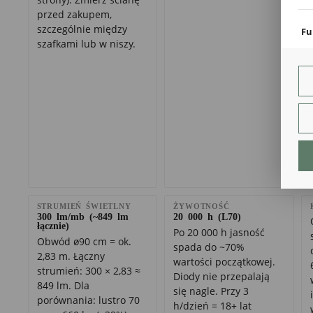
coo
przed zakupem,
szczególnie między
Fu
szafkami lub w niszy.
Teg
ust
Dzi
str
fun
An
Ana
Coo
int
nam
uży
zgo
R
STRUMIEŃ ŚWIETLNY
ŻYWOTNOŚĆ
300 lm/mb (~849 lm
20 000 h (L70)
Dzi
łącznie)
Po 20 000 h jasność
str
Obwód ø90 cm = ok.
spada do ~70%
Pro
2,83 m. Łączny
Two
wartości początkowej.
pro
strumień: 300 × 2,83 ≈
Diody nie przepalają
par
849 lm. Dla
się nagle. Przy 3
pre
porównania: lustro 70
h/dzień = 18+ lat