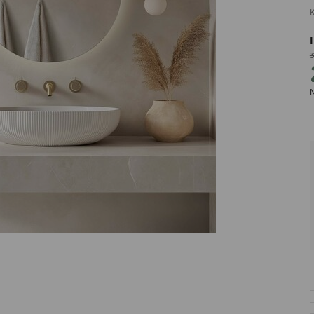
K
3
PRODUCENT
N
DekoracjeIrys
DekoracjeIrys.pl Paweł Ćwik
726689468
biuro@dekoracjeirys.pl
Ul. Leśna 13
88-320
Łąkie
Polska