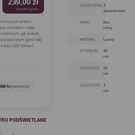
239,00 zł
OŚWIETLENIE
Z
dostawa gratis
oświetleniem
oczesnych wnętrz.
RAMA
Bez
ny charakter i daje
ramy
ściennym, jak kinkiet,
MATERIAŁ
Lustro
bezdotykowym (gest ręki
ro bez LED? Zobacz
WYSOKOŚĆ
90
cm
SZEROKOŚĆ
90
cm
GŁĘBOKOŚĆ
3
000 h
żywotności
cm
STRO PODŚWIETLANE