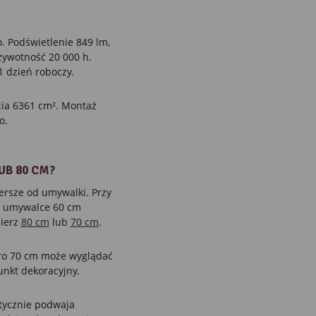
. Podświetlenie 849 lm,
 żywotność 20 000 h.
1 dzień roboczy.
cia 6361 cm². Montaż
o.
UB 80 CM?
ersze od umywalki. Przy
y umywalce 60 cm
bierz
80 cm
lub
70 cm
.
ro 70 cm może wyglądać
unkt dekoracyjny.
tycznie podwaja