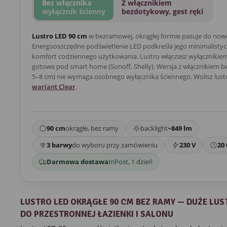
Bez włącznika
Z włącznikiem
wyłącznik ścienny
bezdotykowy, gest ręki
Lustro LED 90 cm
w bezramowej, okrągłej formie pasuje do now
Energooszczędne podświetlenie LED podkreśla jego minimalistycz
komfort codziennego użytkowania. Lustro włączasz wyłącznikiem 
gotowe pod smart home (Sonoff, Shelly). Wersja z włącznikiem 
5–8 cm) nie wymaga osobnego wyłącznika ściennego. Wolisz lust
wariant Clear
.
90 cm
okrągłe, bez ramy
backlight
~849 lm
3 barwy
do wyboru przy zamówieniu
230 V
20 
Darmowa dostawa
InPost, 1 dzień
LUSTRO LED OKRĄGŁE 90 CM BEZ RAMY — DUŻE LU
DO PRZESTRONNEJ ŁAZIENKI I SALONU