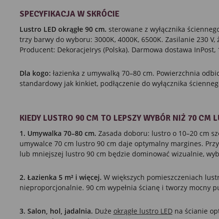
SPECYFIKACJA W SKRÓCIE
Lustro LED okrągłe 90 cm.
sterowane z wyłącznika ściennego
trzy barwy do wyboru: 3000K, 4000K, 6500K. Zasilanie 230 V,
Producent: DekoracjeIrys (Polska). Darmowa dostawa InPost, 
Dla kogo:
łazienka z umywalką 70–80 cm. Powierzchnia odbi
standardowy jak kinkiet, podłączenie do wyłącznika ścienneg
KIEDY LUSTRO 90 CM TO LEPSZY WYBÓR NIŻ 70 CM L
1. Umywalka 70–80 cm.
Zasada doboru: lustro o 10–20 cm sz
umywalce 70 cm lustro 90 cm daje optymalny margines. Prz
lub mniejszej lustro 90 cm będzie dominować wizualnie, wy
2. Łazienka 5 m² i więcej.
W większych pomieszczeniach lust
nieproporcjonalnie. 90 cm wypełnia ścianę i tworzy mocny p
3. Salon, hol, jadalnia.
Duże
okrągłe lustro LED
na ścianie op