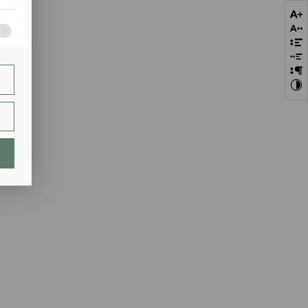
bie
szej
ie.
lają
ch.