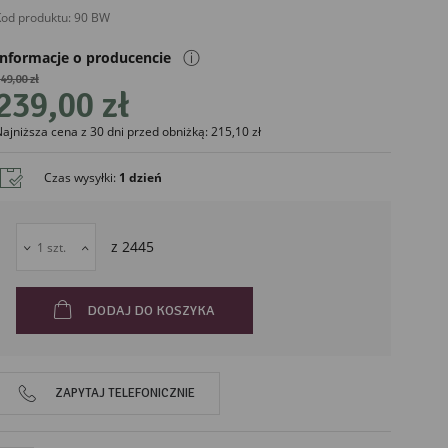
od produktu:
90 BW
ⓘ
Informacje o producencie
49,00 zł
239,00 zł
ajniższa cena z 30 dni przed obniżką: 215,10 zł
liński
Czas wysyłki
:
1 dzień
z
2445
DODAJ DO KOSZYKA
ZAPYTAJ TELEFONICZNIE