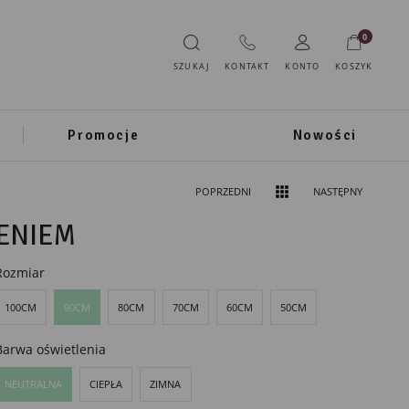
0
SZUKAJ
KONTAKT
KONTO
KOSZYK
Promocje
Nowości
POPRZEDNI
NASTĘPNY
LENIEM
Rozmiar
100CM
90CM
80CM
70CM
60CM
50CM
Barwa oświetlenia
NEUTRALNA
CIEPŁA
ZIMNA