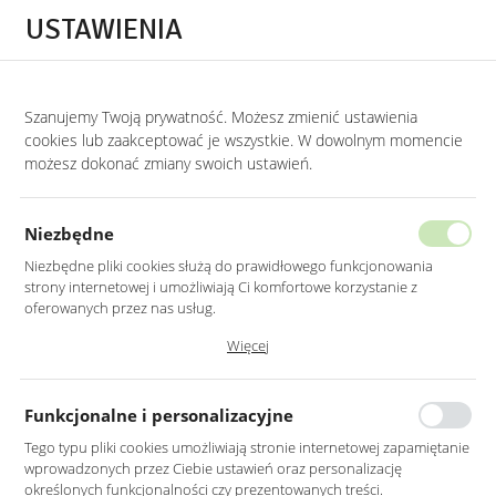
Przejdź do treści.
Przejdź do menu.
Przejdź do wyszukiwarki.
USTAWIENIA
0
Szanujemy Twoją prywatność. Możesz zmienić ustawienia
STRONA GŁÓWNA
LUSTRA
LUSTRA W STYLU GLAMOUR
cookies lub zaakceptować je wszystkie. W dowolnym momencie
możesz dokonać zmiany swoich ustawień.
LUSTRO LED 60X90CM ŚCIENNE
PROSTOKĄTNE BEZ RAMY
Niezbędne
Z PODŚWIETLENIEM
Niezbędne pliki cookies służą do prawidłowego funkcjonowania
strony internetowej i umożliwiają Ci komfortowe korzystanie z
oferowanych przez nas usług.
Pliki cookies odpowiadają na podejmowane przez Ciebie działania w
Więcej
celu m.in. dostosowania Twoich ustawień preferencji prywatności,
logowania czy wypełniania formularzy. Dzięki plikom cookies strona, z
której korzystasz, może działać bez zakłóceń.
Funkcjonalne i personalizacyjne
Tego typu pliki cookies umożliwiają stronie internetowej zapamiętanie
wprowadzonych przez Ciebie ustawień oraz personalizację
określonych funkcjonalności czy prezentowanych treści.