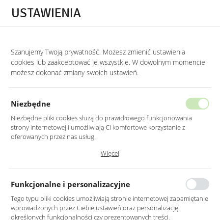
Przejdź do treści.
Przejdź do menu.
Przejdź do wyszukiwarki.
USTAWIENIA
0
Szanujemy Twoją prywatność. Możesz zmienić ustawienia
STRONA GŁÓWNA
PRODUKTY
LUSTRO LED 60X90CM ŚCIENNE PROSTOKĄT
cookies lub zaakceptować je wszystkie. W dowolnym momencie
możesz dokonać zmiany swoich ustawień.
LUSTRO LED 60X90CM ŚCIENNE
PROSTOKĄTNE BEZ RAMY
Niezbędne
Z PODŚWIETLENIEM Z WŁĄCZNIKIEM
Niezbędne pliki cookies służą do prawidłowego funkcjonowania
strony internetowej i umożliwiają Ci komfortowe korzystanie z
oferowanych przez nas usług.
Pliki cookies odpowiadają na podejmowane przez Ciebie działania w
Więcej
celu m.in. dostosowania Twoich ustawień preferencji prywatności,
logowania czy wypełniania formularzy. Dzięki plikom cookies strona, z
której korzystasz, może działać bez zakłóceń.
Funkcjonalne i personalizacyjne
Tego typu pliki cookies umożliwiają stronie internetowej zapamiętanie
wprowadzonych przez Ciebie ustawień oraz personalizację
określonych funkcjonalności czy prezentowanych treści.