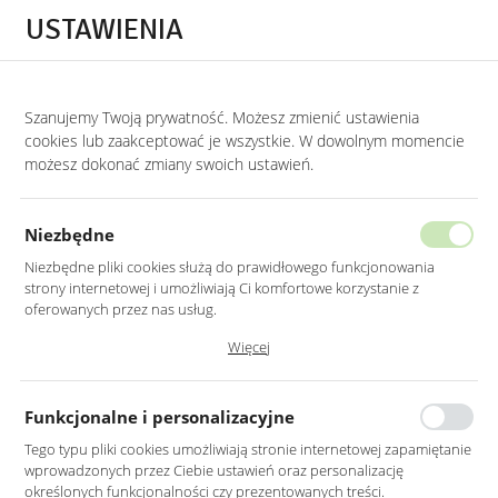
Przejdź do treści.
Przejdź do menu.
Przejdź do wyszukiwarki.
USTAWIENIA
0
Szanujemy Twoją prywatność. Możesz zmienić ustawienia
STRONA GŁÓWNA
PRODUKTY
LUSTRO LED 80X100CM ŚCIENNE PROSTOK
cookies lub zaakceptować je wszystkie. W dowolnym momencie
możesz dokonać zmiany swoich ustawień.
LUSTRO LED 80X100CM ŚCIENNE
PROSTOKĄTNE BEZ RAMY
Niezbędne
Z PODŚWIETLENIEM
Niezbędne pliki cookies służą do prawidłowego funkcjonowania
strony internetowej i umożliwiają Ci komfortowe korzystanie z
oferowanych przez nas usług.
Pliki cookies odpowiadają na podejmowane przez Ciebie działania w
Więcej
celu m.in. dostosowania Twoich ustawień preferencji prywatności,
logowania czy wypełniania formularzy. Dzięki plikom cookies strona, z
której korzystasz, może działać bez zakłóceń.
Funkcjonalne i personalizacyjne
Tego typu pliki cookies umożliwiają stronie internetowej zapamiętanie
wprowadzonych przez Ciebie ustawień oraz personalizację
określonych funkcjonalności czy prezentowanych treści.