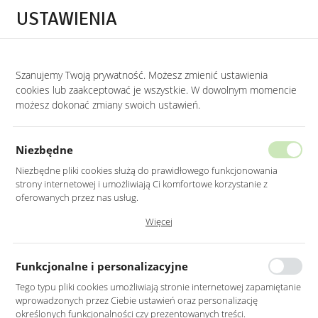
Przejdź do treści.
Przejdź do menu.
Przejdź do wyszukiwarki.
USTAWIENIA
0
Szanujemy Twoją prywatność. Możesz zmienić ustawienia
STRONA GŁÓWNA
PRODUKTY
LUSTRO LED 60X80CM ŚCIENNE PROSTOKĄ
cookies lub zaakceptować je wszystkie. W dowolnym momencie
możesz dokonać zmiany swoich ustawień.
LUSTRO LED 60X80CM ŚCIENNE
PROSTOKĄTNE BEZ RAMY
Niezbędne
Z PODŚWIETLENIEM
Niezbędne pliki cookies służą do prawidłowego funkcjonowania
strony internetowej i umożliwiają Ci komfortowe korzystanie z
oferowanych przez nas usług.
Pliki cookies odpowiadają na podejmowane przez Ciebie działania w
Więcej
celu m.in. dostosowania Twoich ustawień preferencji prywatności,
logowania czy wypełniania formularzy. Dzięki plikom cookies strona, z
której korzystasz, może działać bez zakłóceń.
Funkcjonalne i personalizacyjne
Tego typu pliki cookies umożliwiają stronie internetowej zapamiętanie
wprowadzonych przez Ciebie ustawień oraz personalizację
określonych funkcjonalności czy prezentowanych treści.