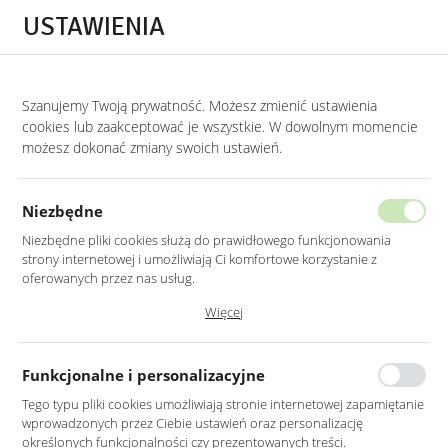
Przejdź do treści.
Przejdź do menu.
Przejdź do wyszukiwarki.
USTAWIENIA
0
Szanujemy Twoją prywatność. Możesz zmienić ustawienia
STRONA GŁÓWNA
PRODUKTY
LUSTRO LED 50X70CM ŚCIENNE PROSTOKĄ
cookies lub zaakceptować je wszystkie. W dowolnym momencie
możesz dokonać zmiany swoich ustawień.
LUSTRO LED 50X70CM ŚCIENNE
PROSTOKĄTNE BEZ RAMY
Niezbędne
Z PODŚWIETLENIEM
Niezbędne pliki cookies służą do prawidłowego funkcjonowania
strony internetowej i umożliwiają Ci komfortowe korzystanie z
oferowanych przez nas usług.
Pliki cookies odpowiadają na podejmowane przez Ciebie działania w
Więcej
celu m.in. dostosowania Twoich ustawień preferencji prywatności,
logowania czy wypełniania formularzy. Dzięki plikom cookies strona, z
której korzystasz, może działać bez zakłóceń.
Funkcjonalne i personalizacyjne
Tego typu pliki cookies umożliwiają stronie internetowej zapamiętanie
wprowadzonych przez Ciebie ustawień oraz personalizację
określonych funkcjonalności czy prezentowanych treści.