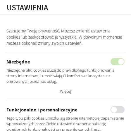
Przejdź do treści.
Przejdź do menu.
Przejdź do wyszukiwarki.
USTAWIENIA
0
Szanujemy Twoją prywatność. Możesz zmienić ustawienia
STRONA GŁÓWNA
LUSTRA
LUSTRA BEZ RAMY
cookies lub zaakceptować je wszystkie. W dowolnym momencie
możesz dokonać zmiany swoich ustawień.
LUSTRO LED 50X100CM
PROSTOKĄTNE ZAOKRĄGLONE BEZ
Niezbędne
RAMY Z PODŚWIETLENIEM
Niezbędne pliki cookies służą do prawidłowego funkcjonowania
strony internetowej i umożliwiają Ci komfortowe korzystanie z
oferowanych przez nas usług.
Pliki cookies odpowiadają na podejmowane przez Ciebie działania w
Więcej
celu m.in. dostosowania Twoich ustawień preferencji prywatności,
logowania czy wypełniania formularzy. Dzięki plikom cookies strona, z
której korzystasz, może działać bez zakłóceń.
Funkcjonalne i personalizacyjne
Tego typu pliki cookies umożliwiają stronie internetowej zapamiętanie
wprowadzonych przez Ciebie ustawień oraz personalizację
określonych funkcjonalności czy prezentowanych treści.