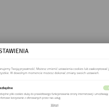
STAWIENIA
 bez podświetlenia LED.
anujemy Twoją prywatność. Możesz zmienić ustawienia cookies lub zaakceptować 
nego, montaż mechaniczny
zystkie. W dowolnym momencie możesz dokonać zmiany swoich ustawień.
ostawa InPost.
ie potrzebujesz
ezbędne
 i niższej cenie.
zbędne pliki cookies służą do prawidłowego funkcjonowania strony internetowej i umożliwiają 
fortowe korzystanie z oferowanych przez nas usług.
ki cookies odpowiadają na podejmowane przez Ciebie działania w celu m.in. dostosowania
Więcej
ich ustawień preferencji prywatności, logowania czy wypełniania formularzy. Dzięki plikom