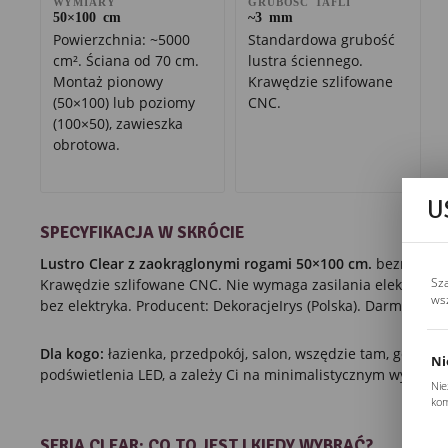
WYMIARY
GRUBOŚĆ TAFLI
50×100 cm
~3 mm
Powierzchnia: ~5000
Standardowa grubość
cm². Ściana od 70 cm.
lustra ściennego.
Montaż pionowy
Krawędzie szlifowane
(50×100) lub poziomy
CNC.
(100×50), zawieszka
obrotowa.
U
SPECYFIKACJA W SKRÓCIE
Lustro Clear z zaokrąglonymi rogami 50×100 cm.
bezramowe,
Sz
Krawędzie szlifowane CNC. Nie wymaga zasilania elektrycz
ws
bez elektryka. Producent: DekoracjeIrys (Polska). Darmowa d
Dla kogo:
łazienka, przedpokój, salon, wszędzie tam, gdzie n
Ni
podświetlenia LED, a zależy Ci na minimalistycznym wyglądzie
Nie
kom
Pli
Two
SERIA CLEAR: CO TO JEST I KIEDY WYBRAĆ?