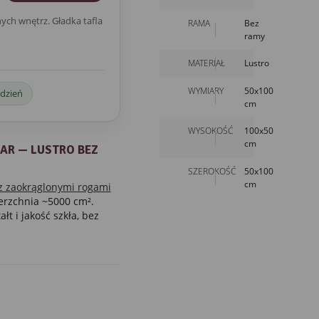
ch wnętrz. Gładka tafla
RAMA
Bez
ramy
MATERIAŁ
Lustro
WYMIARY
50x100
 dzień
cm
WYSOKOŚĆ
100x50
cm
AR — LUSTRO BEZ
SZEROKOŚĆ
50x100
cm
 z zaokrąglonymi rogami
ierzchnia ~5000 cm².
łt i jakość szkła, bez