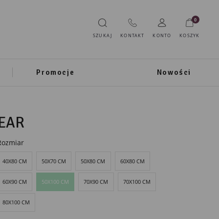
0
SZUKAJ
KONTAKT
KONTO
KOSZYK
Promocje
Nowości
EAR
Rozmiar
40X80 CM
50X70 CM
50X80 CM
60X80 CM
60X90 CM
50X100 CM
70X90 CM
70X100 CM
80X100 CM