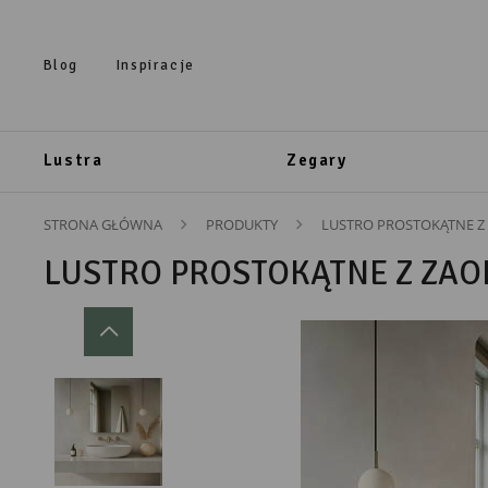
Przejdź do treści.
Przejdź do menu.
Przejdź do wyszukiwarki.
Blog
Inspiracje
Lustra
Zegary
STRONA GŁÓWNA
PRODUKTY
LUSTRO PROSTOKĄTNE Z
LUSTRO PROSTOKĄTNE Z ZAO