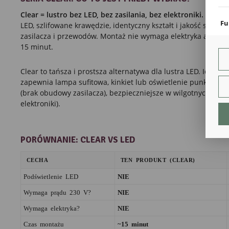
coo
Clear = lustro bez LED, bez zasilania, bez elektroniki.
Ta sama
Fu
LED, szlifowane krawędzie, identyczny kształt i jakość szkła, 
zasilacza i przewodów. Montaż nie wymaga elektryka ani gnia
Teg
ust
15 minut.
Dzi
str
Clear to tańsza i prostsza alternatywa dla lustra LED. Idealn
fun
zapewnia lampa sufitowa, kinkiet lub oświetlenie punktowe. 
An
(brak obudowy zasilacza), bezpieczniejsze w wilgotnych pom
elektroniki).
Ana
Coo
int
nam
uży
PORÓWNANIE: CLEAR VS LED
zgo
R
CECHA
TEN PRODUKT (CLEAR)
Dzi
str
Podświetlenie LED
NIE
Pro
Two
Wymaga prądu 230 V?
NIE
pro
par
Wymaga elektryka?
NIE
pre
Czas montażu
~15 minut