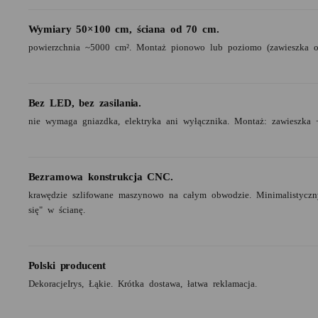
Wymiary 50×100 cm, ściana od 70 cm.
powierzchnia ~5000 cm². Montaż pionowo lub poziomo (zawieszka o
Bez LED, bez zasilania.
nie wymaga gniazdka, elektryka ani wyłącznika. Montaż: zawieszka 
Bezramowa konstrukcja CNC.
krawędzie szlifowane maszynowo na całym obwodzie. Minimalistyczny
się" w ścianę.
Polski producent
DekoracjeIrys, Łąkie. Krótka dostawa, łatwa reklamacja.