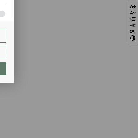
bie
szej
ie.
lają
ch.