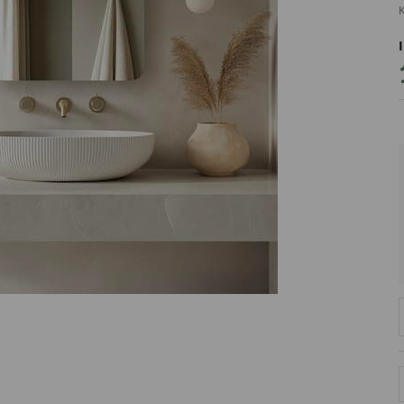
K
PRODUCENT
DekoracjeIrys
DekoracjeIrys.pl Paweł Ćwik
726689468
biuro@dekoracjeirys.pl
Ul. Leśna 13
88-320
Łąkie
Polska