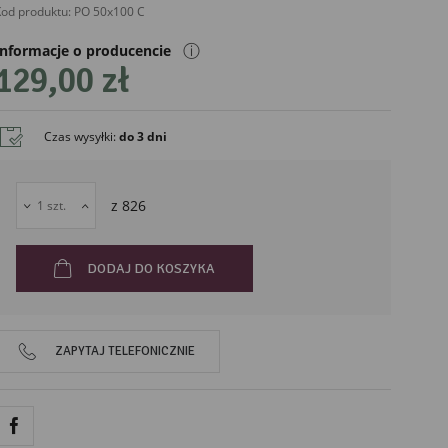
od produktu:
PO 50x100 C
ⓘ
Informacje o producencie
129,00 zł
Czas wysyłki
:
do 3 dni
liński
z
826
DODAJ DO KOSZYKA
ZAPYTAJ TELEFONICZNIE