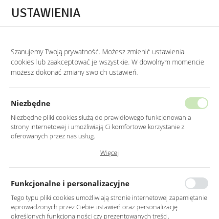
Przejdź do treści.
Przejdź do menu.
Przejdź do wyszukiwarki.
USTAWIENIA
0
Szanujemy Twoją prywatność. Możesz zmienić ustawienia
STRONA GŁÓWNA
PRODUKTY
LUSTRO LED 70X100CM PROSTOKĄTNE ZAO
cookies lub zaakceptować je wszystkie. W dowolnym momencie
możesz dokonać zmiany swoich ustawień.
LUSTRO LED 70X100CM
PROSTOKĄTNE ZAOKRĄGLONE BEZ
Niezbędne
RAMY Z PODŚWIETLENIEM
Niezbędne pliki cookies służą do prawidłowego funkcjonowania
strony internetowej i umożliwiają Ci komfortowe korzystanie z
oferowanych przez nas usług.
Pliki cookies odpowiadają na podejmowane przez Ciebie działania w
Więcej
celu m.in. dostosowania Twoich ustawień preferencji prywatności,
logowania czy wypełniania formularzy. Dzięki plikom cookies strona, z
której korzystasz, może działać bez zakłóceń.
Funkcjonalne i personalizacyjne
Tego typu pliki cookies umożliwiają stronie internetowej zapamiętanie
wprowadzonych przez Ciebie ustawień oraz personalizację
określonych funkcjonalności czy prezentowanych treści.