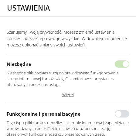
Przejdź do treści.
Przejdź do menu.
Przejdź do wyszukiwarki.
USTAWIENIA
0
Szanujemy Twoją prywatność. Możesz zmienić ustawienia
STRONA GŁÓWNA
PRODUKTY
LUSTRO LED 50X70CM PROSTOKĄTNE ZAOK
cookies lub zaakceptować je wszystkie. W dowolnym momencie
możesz dokonać zmiany swoich ustawień.
LUSTRO LED 50X70CM
PROSTOKĄTNE ZAOKRĄGLONE BEZ
Niezbędne
RAMY Z PODŚWIETLENIEM
Niezbędne pliki cookies służą do prawidłowego funkcjonowania
strony internetowej i umożliwiają Ci komfortowe korzystanie z
oferowanych przez nas usług.
Pliki cookies odpowiadają na podejmowane przez Ciebie działania w
Więcej
celu m.in. dostosowania Twoich ustawień preferencji prywatności,
logowania czy wypełniania formularzy. Dzięki plikom cookies strona, z
której korzystasz, może działać bez zakłóceń.
Funkcjonalne i personalizacyjne
Tego typu pliki cookies umożliwiają stronie internetowej zapamiętanie
wprowadzonych przez Ciebie ustawień oraz personalizację
określonych funkcjonalności czy prezentowanych treści.