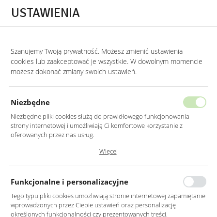
Przejdź do treści.
Przejdź do menu.
Przejdź do wyszukiwarki.
USTAWIENIA
0
Szanujemy Twoją prywatność. Możesz zmienić ustawienia
STRONA GŁÓWNA
PRODUKTY
LUSTRO LED 80X100CM PROSTOKĄTNE ZAO
cookies lub zaakceptować je wszystkie. W dowolnym momencie
możesz dokonać zmiany swoich ustawień.
LUSTRO LED 80X100CM
PROSTOKĄTNE ZAOKRĄGLONE BEZ
Niezbędne
RAMY Z PODŚWIETLENIEM
Niezbędne pliki cookies służą do prawidłowego funkcjonowania
strony internetowej i umożliwiają Ci komfortowe korzystanie z
oferowanych przez nas usług.
Pliki cookies odpowiadają na podejmowane przez Ciebie działania w
Więcej
celu m.in. dostosowania Twoich ustawień preferencji prywatności,
logowania czy wypełniania formularzy. Dzięki plikom cookies strona, z
której korzystasz, może działać bez zakłóceń.
Funkcjonalne i personalizacyjne
Tego typu pliki cookies umożliwiają stronie internetowej zapamiętanie
wprowadzonych przez Ciebie ustawień oraz personalizację
określonych funkcjonalności czy prezentowanych treści.