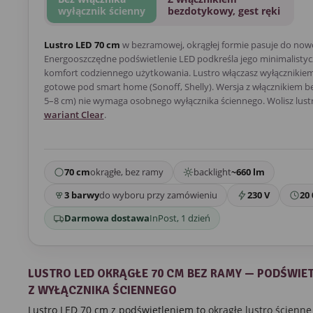
wyłącznik ścienny
bezdotykowy, gest ręki
Lustro LED 70 cm
w bezramowej, okrągłej formie pasuje do now
Energooszczędne podświetlenie LED podkreśla jego minimalistycz
komfort codziennego użytkowania. Lustro włączasz wyłącznikiem 
gotowe pod smart home (Sonoff, Shelly). Wersja z włącznikiem 
5–8 cm) nie wymaga osobnego wyłącznika ściennego. Wolisz lust
wariant Clear
.
70 cm
okrągłe, bez ramy
backlight
~660 lm
3 barwy
do wyboru przy zamówieniu
230 V
20 
Darmowa dostawa
InPost, 1 dzień
LUSTRO LED OKRĄGŁE 70 CM BEZ RAMY — PODŚWIE
Z WYŁĄCZNIKA ŚCIENNEGO
Lustro LED 70 cm z podświetleniem to
okrągłe lustro ścienne