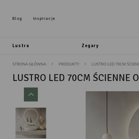
Przejdź do treści.
Przejdź do menu.
Przejdź do wyszukiwarki.
Blog
Inspiracje
Lustra
Zegary
STRONA GŁÓWNA
PRODUKTY
LUSTRO LED 70CM ŚCIEN
LUSTRO LED 70CM ŚCIENNE 