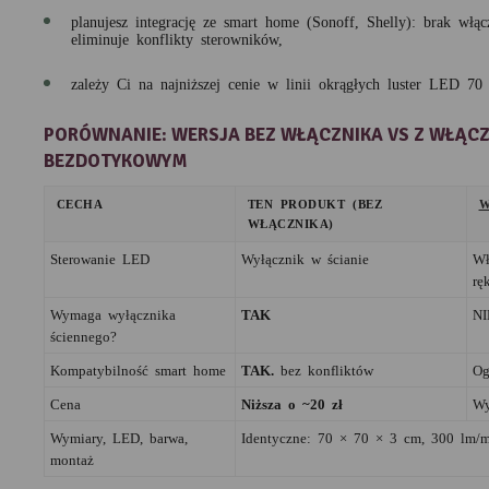
planujesz integrację ze smart home (Sonoff, Shelly): brak włą
eliminuje konflikty sterowników,
zależy Ci na najniższej cenie w linii okrągłych luster LED 70
PORÓWNANIE: WERSJA BEZ WŁĄCZNIKA VS Z WŁĄCZ
BEZDOTYKOWYM
CECHA
TEN PRODUKT (BEZ
W
WŁĄCZNIKA)
Sterowanie LED
Wyłącznik w ścianie
Wł
ręk
Wymaga wyłącznika
TAK
NI
ściennego?
Kompatybilność smart home
TAK.
bez konfliktów
Og
Cena
Niższa o ~20 zł
Wy
Wymiary, LED, barwa,
Identyczne: 70 × 70 × 3 cm, 300 lm/
montaż