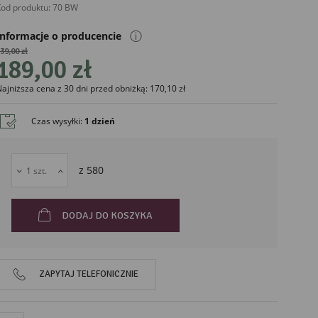
od produktu:
70 BW
ⓘ
Informacje o producencie
39,00 zł
189,00 zł
ajniższa cena z 30 dni przed obniżką: 170,10 zł
liński
Czas wysyłki
:
1 dzień
z
580
DODAJ DO KOSZYKA
ZAPYTAJ TELEFONICZNIE