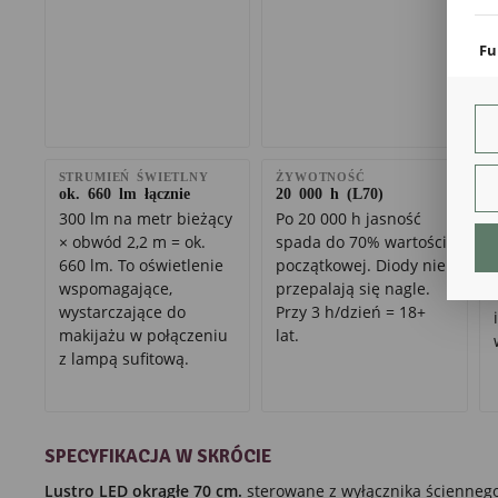
coo
Fu
Teg
ust
Dzi
str
fun
STRUMIEŃ ŚWIETLNY
ŻYWOTNOŚĆ
ok. 660 lm łącznie
20 000 h (L70)
An
300 lm na metr bieżący
Po 20 000 h jasność
Ana
× obwód 2,2 m = ok.
spada do 70% wartości
Coo
660 lm. To oświetlenie
początkowej. Diody nie
int
nam
wspomagające,
przepalają się nagle.
uży
wystarczające do
Przy 3 h/dzień = 18+
zgo
R
makijażu w połączeniu
lat.
Dzi
z lampą sufitową.
str
Pro
Two
pro
par
SPECYFIKACJA W SKRÓCIE
pre
Lustro LED okrągłe 70 cm.
sterowane z wyłącznika ściennego