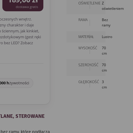
OŚWIETLENIE
Z
dostawa gratis
oświetleniem
oczesnych wnętrz.
RAMA
Bez
ny charakter i daje
ramy
ściennym, jak kinkiet,
MATERIAŁ
Lustro
bezdotykowym (gest ręki
ro bez LED? Zobacz
WYSOKOŚĆ
70
cm
SZEROKOŚĆ
70
cm
GŁĘBOKOŚĆ
3
000 h
żywotności
cm
TLANE, STEROWANE
bez ramy, które podłącza