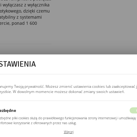
z i wyłączasz z wyłącznika
otykowego, dzięki czemu
patybilny z systemami
ercie, ponad 1 600
STAWIENIA
BARWA ŚWIATŁA
3000K / 4000K / 6500K
Temperatura barwowa
mierzona w Kelvinach
anujemy Twoją prywatność. Możesz zmienić ustawienia cookies lub zaakceptować 
zystkie. W dowolnym momencie możesz dokonać zmiany swoich ustawień.
(K). Ciepła 3000K =
żółtawe, relaksujące.
Neutralna 4000K =
ezbędne
zbliżona do dziennego,
najlepsza do
zbędne pliki cookies służą do prawidłowego funkcjonowania strony internetowej i umożliwiają 
fortowe korzystanie z oferowanych przez nas usług.
pielęgnacji. Zimna
ki cookies odpowiadają na podejmowane przez Ciebie działania w celu m.in. dostosowania
6500K = kontrastowa,
Więcej
ich ustawień preferencji prywatności, logowania czy wypełniania formularzy. Dzięki plikom