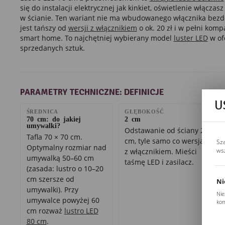
się do instalacji elektrycznej jak kinkiet, oświetlenie włączas
w ścianie. Ten wariant nie ma wbudowanego włącznika bezd
jest tańszy od
wersji z włącznikiem
o ok. 20 zł i w pełni kom
smart home. To najchętniej wybierany model
luster LED
w of
sprzedanych sztuk.
PARAMETRY TECHNICZNE: DEFINICJE
U
ŚREDNICA
GŁĘBOKOŚĆ
70 cm: do jakiej
2 cm
umywalki?
Odstawanie od ściany 2
Tafla 70 × 70 cm.
cm, tyle samo co wersja
Sz
Optymalny rozmiar nad
ws
z włącznikiem. Mieści
umywalką 50–60 cm
taśmę LED i zasilacz.
(zasada: lustro o 10–20
cm szersze od
Ni
umywalki). Przy
Nie
umywalce powyżej 60
kom
cm rozważ
lustro LED
Pli
Two
80 cm
.