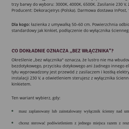
trzy barwy do wyboru: 3000K, 4000K, 6500K. Zasilanie 230 V,
Producent: DekoracjeIrys (Polska). Darmowa dostawa InPost, 
Dla kogo:
łazienka z umywalką 50–60 cm. Powierzchnia odbi
standardowy jak kinkiet, podłączenie do wyłącznika ścienneg
CO DOKŁADNIE OZNACZA „BEZ WŁĄCZNIKA"?
Określenie „bez włącznika" oznacza, że lustro nie ma wbud
bezdotykowego, przycisku dotykowego ani żadnego innego el
tyłu wyprowadzony jest przewód z zasilaczem i kostką elektr
instalacji 230 V, a oświetleniem sterujesz z wyłącznika ścienn
kinkietem.
Ten wariant wybierz, gdy:
masz zaplanowany lub zainstalowany wyłącznik ścienny nad um
chcesz sterować podświetleniem z jednego miejsca razem z reszt