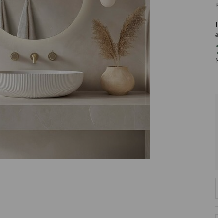
K
2
PRODUCENT
N
DekoracjeIrys
DekoracjeIrys.pl Paweł Ćwik
726689468
biuro@dekoracjeirys.pl
Ul. Leśna 13
88-320
Łąkie
Polska