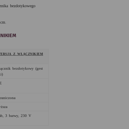
cznika bezdotykowego
 cm.
NIKIEM
ERSJA Z WŁĄCZNIKIEM
ącznik bezdotykowy (gest
i)
E
raniczona
ższa
mb, 3 barwy, 230 V