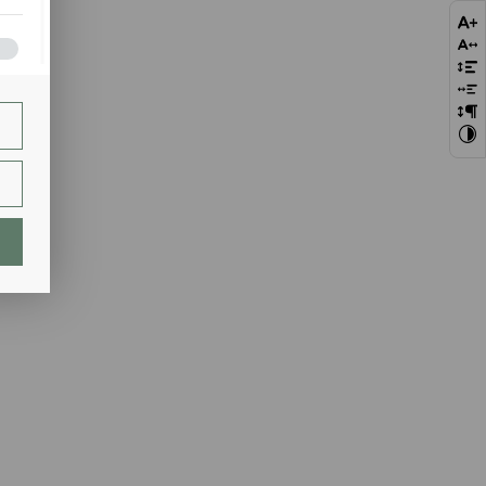
bie
szej
ie.
lają
ch.