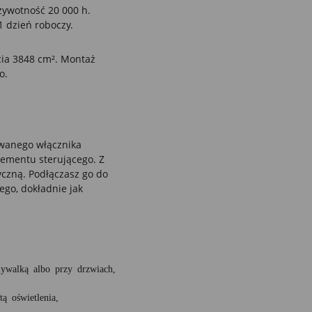
 żywotność 20 000 h.
1 dzień roboczy.
cia 3848 cm². Montaż
o.
owanego włącznika
ementu sterującego. Z
yczną. Podłączasz go do
ego, dokładnie jak
ywalką albo przy drzwiach,
ą oświetlenia,