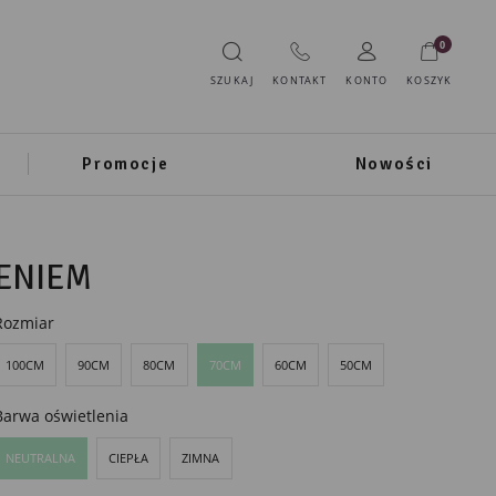
0
SZUKAJ
KONTAKT
KONTO
KOSZYK
Promocje
Nowości
LENIEM
Rozmiar
100CM
90CM
80CM
70CM
60CM
50CM
Barwa oświetlenia
NEUTRALNA
CIEPŁA
ZIMNA