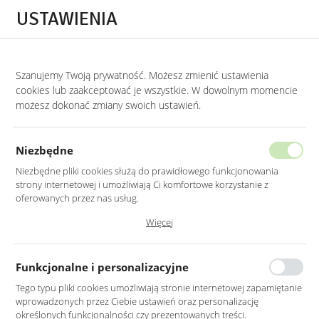
Przejdź do treści.
Przejdź do menu.
Przejdź do wyszukiwarki.
USTAWIENIA
0
Szanujemy Twoją prywatność. Możesz zmienić ustawienia
STRONA GŁÓWNA
PRODUKTY
LUSTRO LED 50X70CM ŚCIENNE PROSTOKĄT
cookies lub zaakceptować je wszystkie. W dowolnym momencie
możesz dokonać zmiany swoich ustawień.
LUSTRO LED 50X70CM ŚCIENNE
PROSTOKĄTNE BEZ RAMY
Niezbędne
Z PODŚWIETLENIEM Z WŁĄCZNIKIEM
Niezbędne pliki cookies służą do prawidłowego funkcjonowania
strony internetowej i umożliwiają Ci komfortowe korzystanie z
oferowanych przez nas usług.
Pliki cookies odpowiadają na podejmowane przez Ciebie działania w
Więcej
celu m.in. dostosowania Twoich ustawień preferencji prywatności,
logowania czy wypełniania formularzy. Dzięki plikom cookies strona, z
której korzystasz, może działać bez zakłóceń.
Funkcjonalne i personalizacyjne
Tego typu pliki cookies umożliwiają stronie internetowej zapamiętanie
wprowadzonych przez Ciebie ustawień oraz personalizację
określonych funkcjonalności czy prezentowanych treści.