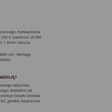
ciennego. Podświetlenie
e 230 V, żywotność 20 000
, 1 dzień roboczy.
a 4800 cm². Wymaga
helly).
 WERSJĘ?
owanego włącznika
nego, dokładnie jak
 emituje światło dookoła
 CNC, gładkie, bezpieczne.