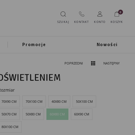
0
SZUKAJ
KONTAKT
KONTO
KOSZYK
Promocje
Nowości
POPRZEDNI
NASTĘPNY
ODŚWIETLENIEM
Rozmiar
70X90 CM
70X100 CM
40X80 CM
50X100 CM
50X70 CM
50X80 CM
60X80 CM
60X90 CM
80X100 CM