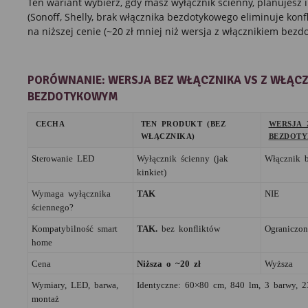
Ten wariant wybierz, gdy masz wyłącznik ścienny, planujesz 
(Sonoff, Shelly, brak włącznika bezdotykowego eliminuje konfli
na niższej cenie (~20 zł mniej niż wersja z włącznikiem bezd
PORÓWNANIE: WERSJA BEZ WŁĄCZNIKA VS Z WŁĄCZ
BEZDOTYKOWYM
CECHA
TEN PRODUKT (BEZ
WERSJA 
WŁĄCZNIKA)
BEZDOT
Sterowanie LED
Wyłącznik ścienny (jak
Włącznik b
kinkiet)
Wymaga wyłącznika
TAK
NIE
ściennego?
Kompatybilność smart
TAK.
bez konfliktów
Ograniczon
home
Cena
Niższa o ~20 zł
Wyższa
Wymiary, LED, barwa,
Identyczne: 60×80 cm, 840 lm, 3 barwy, 
montaż