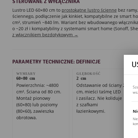
STEROWANE Z WYŁĄCZNIKA
Lustro LED 60×80 cm to
prostokątne lustro ścienne
bez ramy,
ściennego, podłączenie jak kinkiet, kompatybilne ze smart 
cm², strumień ~840 lm. Wariant bez wbudowanego włącznika
o ~20 zł i kompatybilny z systemami smart home (Sonoff, Shel
z włącznikiem bezdotykowym →
PARAMETRY TECHNICZNE: DEFINICJE
U
WYMIARY
GŁĘBOKOŚĆ
60×80 cm
2 cm
Powierzchnia: ~4800
Odstawanie od ściany 2
Sz
cm². Ściana od 80 cm.
cm, mieści taśmę LED
ws
Montaż pionowy
i zasilacz. Nie koliduje
(60×80) lub poziomy
z szafkami
(80×60), zawieszka
łazienkowymi.
Ni
obrotowa.
Nie
kom
Pli
Two