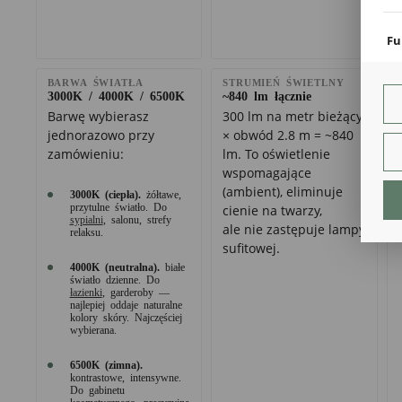
coo
Fu
Teg
ust
BARWA ŚWIATŁA
STRUMIEŃ ŚWIETLNY
Dzi
3000K / 4000K / 6500K
~840 lm łącznie
str
Barwę wybierasz
300 lm na metr bieżący
fun
jednorazowo przy
× obwód 2.8 m = ~840
zamówieniu:
lm. To oświetlenie
An
wspomagające
Ana
(ambient), eliminuje
3000K (ciepła).
żółtawe,
Coo
przytulne światło. Do
cienie na twarzy,
int
sypialni
, salonu, strefy
ale nie zastępuje lampy
nam
relaksu.
uży
sufitowej.
zgo
R
4000K (neutralna).
białe
światło dzienne. Do
Dzi
łazienki
, garderoby —
str
najlepiej oddaje naturalne
Pro
kolory skóry. Najczęściej
wybierana.
Two
pro
par
6500K (zimna).
pre
kontrastowe, intensywne.
Do gabinetu
kosmetycznego, precyzyjna