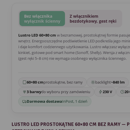
Bez włącznika
Z włącznikiem
wyłącznik ścienny
bezdotykowy, gest ręki
Lustro LED 60×80 cm
w bezramowej, prostokątnej formie pasuj
wnętrz. Energooszczędne podświetlenie LED podkreśla jego mini
i daje komfort codziennego użytkowania. Lustro włączasz wyłącz
kinkiet, gotowe pod smart home (Sonoff, Shelly). Wersja z włą
(gest ręki 5–8 cm) nie wymaga osobnego wyłącznika ściennego.
60×80 cm
prostokątne, bez ramy
backlight
~840 lm
3 barwy
do wyboru przy zamówieniu
230 V
20 
Darmowa dostawa
InPost, 1 dzień
LUSTRO LED PROSTOKĄTNE 60×80 CM BEZ RAMY — 