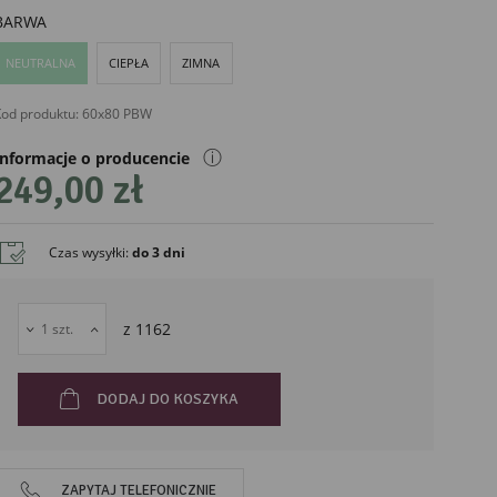
BARWA
NEUTRALNA
CIEPŁA
ZIMNA
od produktu:
60x80 PBW
ⓘ
Informacje o producencie
249,00 zł
Czas wysyłki
:
do 3 dni
liński
z
1162
DODAJ DO KOSZYKA
ZAPYTAJ TELEFONICZNIE