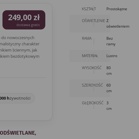
KSZTAŁT
Prostokątne
249,00 zł
OŚWIETLENIE
Z
dostawa gratis
oświetleniem
e do nowoczesnych
RAMA
Bez
malistyczny charakter
ramy
nikiem ściennym, jak
MATERIAŁ
Lustro
cznikiem bezdotykowym
WYSOKOŚĆ
80
cm
SZEROKOŚĆ
60
cm
000 h
żywotności
GŁĘBOKOŚĆ
3
cm
PODŚWIETLANE,