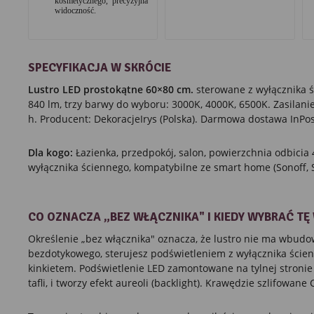
widoczność.
SPECYFIKACJA W SKRÓCIE
Lustro LED prostokątne 60×80 cm.
sterowane z wyłącznika ś
840 lm, trzy barwy do wyboru: 3000K, 4000K, 6500K. Zasilani
h. Producent: DekoracjeIrys (Polska). Darmowa dostawa InPost
Dla kogo:
Łazienka, przedpokój, salon, powierzchnia odbici
wyłącznika ściennego, kompatybilne ze smart home (Sonoff, S
CO OZNACZA „BEZ WŁĄCZNIKA" I KIEDY WYBRAĆ TĘ
Określenie „bez włącznika" oznacza, że lustro nie ma wbud
bezdotykowego, sterujesz podświetleniem z wyłącznika ścien
kinkietem. Podświetlenie LED zamontowane na tylnej stronie
tafli, i tworzy efekt aureoli (backlight). Krawędzie szlifowane