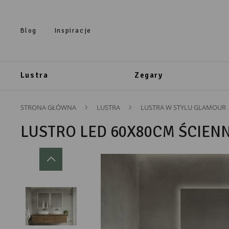
Przejdź do treści.
Przejdź do menu.
Przejdź do wyszukiwarki.
Blog
Inspiracje
Lustra
Zegary
STRONA GŁÓWNA
LUSTRA
LUSTRA W STYLU GLAMOUR
LUSTRO LED 60X80CM ŚCIEN