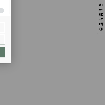
bie
szej
ie.
lają
ch.