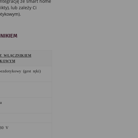
integrację ze smart home
kty), lub zależy Ci
otykowym).
NIKIEM
Z WŁĄCZNIKIEM
YKOWYM
ezdotykowy (gest ręki)
a
230 V