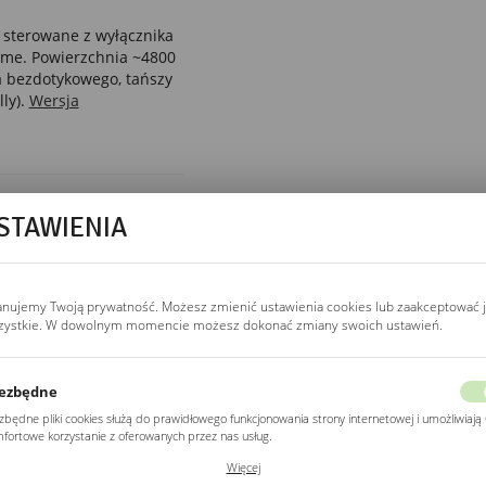
 sterowane z wyłącznika
home. Powierzchnia ~4800
 bezdotykowego, tańszy
ly).
Wersja
STAWIENIA
STEROWANIE
wyłącznik ścienny
Podłączenie jak kinkiet,
anujemy Twoją prywatność. Możesz zmienić ustawienia cookies lub zaakceptować 
dwa lub trzy przewody
zystkie. W dowolnym momencie możesz dokonać zmiany swoich ustawień.
(L, N, PE) przez
wyłącznik ścienny.
Kompatybilne ze smart
ezbędne
home, sterownik Wi-Fi
zbędne pliki cookies służą do prawidłowego funkcjonowania strony internetowej i umożliwiają 
(Sonoff Mini, Shelly 1)
fortowe korzystanie z oferowanych przez nas usług.
w puszce zamiast
ki cookies odpowiadają na podejmowane przez Ciebie działania w celu m.in. dostosowania
Więcej
ich ustawień preferencji prywatności, logowania czy wypełniania formularzy. Dzięki plikom
mechanicznego