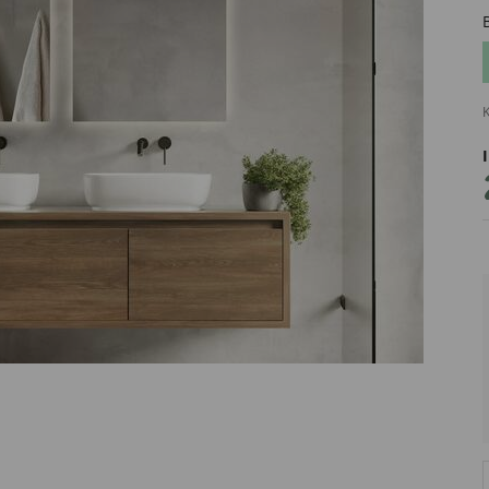
K
PRODUCENT
DekoracjeIrys
DekoracjeIrys.pl Paweł Ćwik
726689468
biuro@dekoracjeirys.pl
Ul. Leśna 13
88-320
Łąkie
Polska