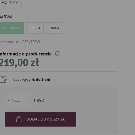
80X100 CM
BARWA
NEUTRALNA
CIEPŁA
ZIMNA
od produktu:
P50x70ZW
ⓘ
Informacje o producencie
219,00 zł
Czas wysyłki
:
do 3 dni
liński
z
992
DODAJ DO KOSZYKA