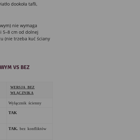
tło dookoła tafli,
owym) nie wymaga
ci 5–8 cm od dolnej
u (nie trzeba kuć ściany
WYM VS BEZ
WERSJA BEZ
WŁĄCZNIKA
Wyłącznik ścienny
TAK
TAK.
bez konfliktów