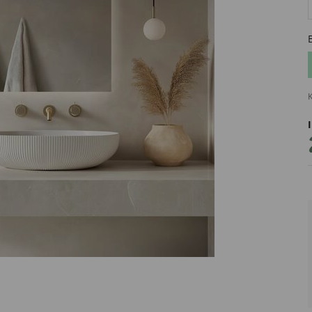
K
PRODUCENT
DekoracjeIrys
DekoracjeIrys.pl Paweł Ćwik
726689468
biuro@dekoracjeirys.pl
Ul. Leśna 13
88-320
Łąkie
Polska