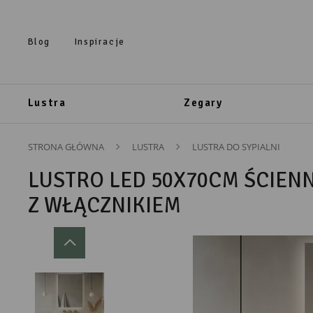
Przejdź do treści.
Przejdź do menu.
Przejdź do wyszukiwarki.
Blog
Inspiracje
Lustra
Zegary
STRONA GŁÓWNA
LUSTRA
LUSTRA DO SYPIALNI
LUSTRO LED 50X70CM ŚCIEN
Z WŁĄCZNIKIEM