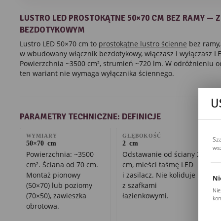
LUSTRO LED PROSTOKĄTNE 50×70 CM BEZ RAMY — 
BEZDOTYKOWYM
Lustro LED 50×70 cm to
prostokątne lustro ścienne
bez ramy,
w wbudowany włącznik bezdotykowy, włączasz i wyłączasz LE
Powierzchnia ~3500 cm², strumień ~720 lm. W odróżnieniu 
ten wariant nie wymaga wyłącznika ściennego.
U
PARAMETRY TECHNICZNE: DEFINICJE
WYMIARY
GŁĘBOKOŚĆ
Sz
50×70 cm
2 cm
ws
Powierzchnia: ~3500
Odstawanie od ściany 2
cm². Ściana od 70 cm.
cm, mieści taśmę LED
Montaż pionowy
i zasilacz. Nie koliduje
Ni
(50×70) lub poziomy
z szafkami
Nie
(70×50), zawieszka
łazienkowymi.
kom
obrotowa.
Pli
Two