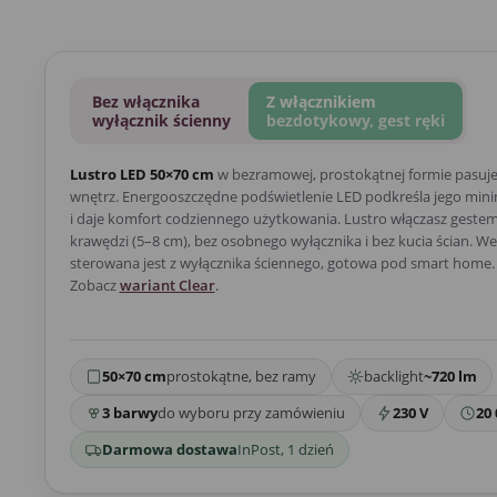
Bez włącznika
Z włącznikiem
wyłącznik ścienny
bezdotykowy, gest ręki
Lustro LED 50×70 cm
w bezramowej, prostokątnej formie pasuj
wnętrz. Energooszczędne podświetlenie LED podkreśla jego mini
i daje komfort codziennego użytkowania. Lustro włączasz gestem 
krawędzi (5–8 cm), bez osobnego wyłącznika i bez kucia ścian. We
sterowana jest z wyłącznika ściennego, gotowa pod smart home. 
Zobacz
wariant Clear
.
50×70 cm
prostokątne, bez ramy
backlight
~720 lm
3 barwy
do wyboru przy zamówieniu
230 V
20 
Darmowa dostawa
InPost, 1 dzień