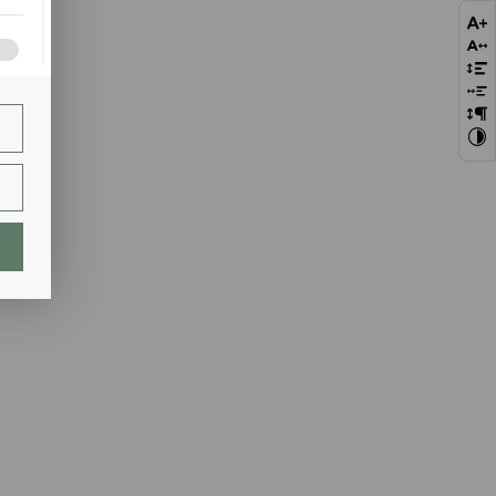
bie
szej
ie.
lają
ch.