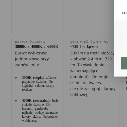
coo
Fu
Teg
ust
Dzi
str
fun
BARWA ŚWIATŁA
STRUMIEŃ ŚWIETLNY
3000K / 4000K / 6500K
~720 lm łącznie
An
Barwę wybierasz
300 lm na metr bieżący
Ana
jednorazowo przy
× obwód 2.4 m = ~720
Coo
zamówieniu:
lm. To oświetlenie
int
wspomagające
nam
(ambient), eliminuje
uży
3000K (ciepła).
żółtawe,
zgo
przytulne światło. Do
cienie na twarzy,
R
sypialni
, salonu, strefy
ale nie zastępuje lampy
Dzi
relaksu.
sufitowej.
str
Pro
4000K (neutralna).
białe
Two
światło dzienne. Do
łazienki
, garderoby —
pro
najlepiej oddaje naturalne
par
kolory skóry. Najczęściej
pre
wybierana.