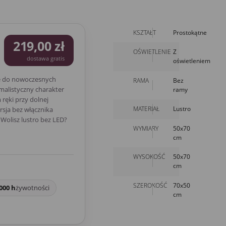
KSZTAŁT
Prostokątne
219,00 zł
OŚWIETLENIE
Z
dostawa gratis
oświetleniem
e do nowoczesnych
RAMA
Bez
malistyczny charakter
ramy
ręki przy dolnej
MATERIAŁ
Lustro
rsja bez włącznika
Wolisz lustro bez LED?
WYMIARY
50x70
cm
WYSOKOŚĆ
50x70
cm
SZEROKOŚĆ
70x50
000 h
żywotności
cm