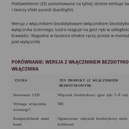
Podświetlenie LED zamontowane na tylnej stronie emituje świa
i tworzy efekt aureoli (backlight).
Wersja z włącznikiem bezdotykowym (włącznikiem bezdotyk
wyłącznika ściennego, lustro reaguje na gest ręki w odległoś
krawędzi. Wygodne w łazience (mokre ręce), proste w montaż
pod wyłącznik).
PORÓWNANIE: WERSJA Z WŁĄCZNIKIEM BEZDOTYKO
WŁĄCZNIKA
CECHA
TEN PRODUKT (Z WŁĄCZNIKIEM
BEZDOTYKOWYM)
Sterowanie LED
Włącznik bezdotykowy (gest ręki 5–8 cm)
Wymaga wyłącznika
NIE
ściennego?
Kompatybilność smart
Ograniczona: włącznik bezdotykowy może
home
kolidować