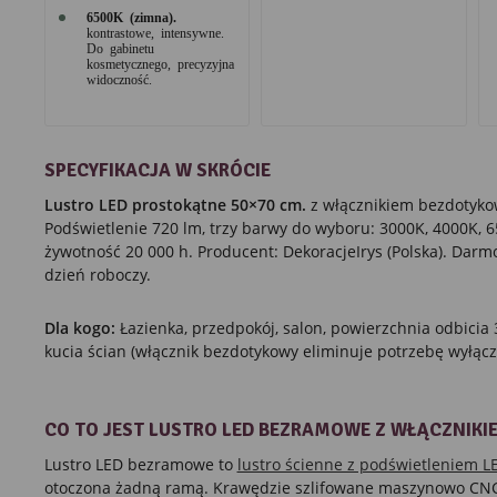
6500K (zimna).
kontrastowe, intensywne.
Do gabinetu
kosmetycznego, precyzyjna
widoczność.
SPECYFIKACJA W SKRÓCIE
Lustro LED prostokątne 50×70 cm.
z włącznikiem bezdotyko
Podświetlenie 720 lm, trzy barwy do wyboru: 3000K, 4000K, 65
żywotność 20 000 h. Producent: DekoracjeIrys (Polska). Darm
dzień roboczy.
Dla kogo:
Łazienka, przedpokój, salon, powierzchnia odbicia
kucia ścian (włącznik bezdotykowy eliminuje potrzebę wyłącz
CO TO JEST LUSTRO LED BEZRAMOWE Z WŁĄCZNIK
Lustro LED bezramowe to
lustro ścienne z podświetleniem L
otoczona żadną ramą. Krawędzie szlifowane maszynowo CNC,