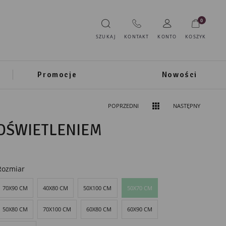
0
SZUKAJ
KONTAKT
KONTO
KOSZYK
Promocje
Nowości
POPRZEDNI
NASTĘPNY
ODŚWIETLENIEM
Rozmiar
70X90 CM
40X80 CM
50X100 CM
50X70 CM
50X80 CM
70X100 CM
60X80 CM
60X90 CM