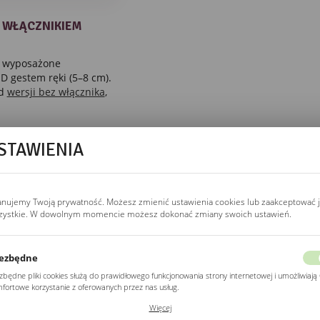
Z WŁĄCZNIKIEM
 wyposażone
D gestem ręki (5–8 cm).
od
wersji bez włącznika
,
STAWIENIA
WŁĄCZNIK
anujemy Twoją prywatność. Możesz zmienić ustawienia cookies lub zaakceptować 
włącznik bezdotykowy
zystkie. W dowolnym momencie możesz dokonać zmiany swoich ustawień.
Włącznik bezdotykowy
w dolnej krawędzi
reaguje na ruch ręki
ezbędne
w odległości 5–8 cm.
zbędne pliki cookies służą do prawidłowego funkcjonowania strony internetowej i umożliwiają 
Jedno przesunięcie
fortowe korzystanie z oferowanych przez nas usług.
włącza, drugie wyłącza
ki cookies odpowiadają na podejmowane przez Ciebie działania w celu m.in. dostosowania
Więcej
LED. Nie wymaga
ich ustawień preferencji prywatności, logowania czy wypełniania formularzy. Dzięki plikom