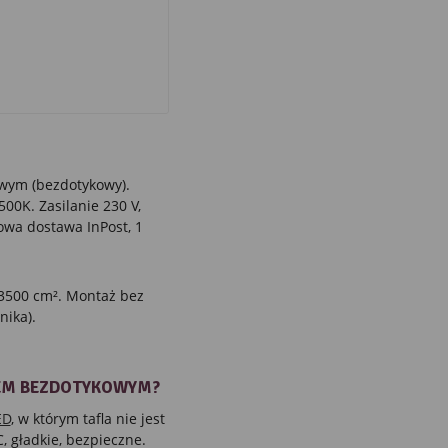
wym (bezdotykowy).
00K. Zasilanie 230 V,
owa dostawa InPost, 1
 3500 cm². Montaż bez
nika).
IEM BEZDOTYKOWYM?
ED
, w którym tafla nie jest
 gładkie, bezpieczne.