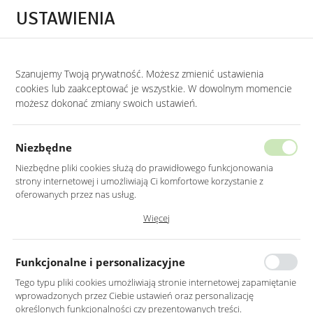
Przejdź do treści.
Przejdź do menu.
Przejdź do wyszukiwarki.
USTAWIENIA
0
Szanujemy Twoją prywatność. Możesz zmienić ustawienia
STRONA GŁÓWNA
LUSTRA
LUSTRA BEZ RAMY
cookies lub zaakceptować je wszystkie. W dowolnym momencie
możesz dokonać zmiany swoich ustawień.
LUSTRO LED 70X90CM
PROSTOKĄTNE ZAOKRĄGLONE BEZ
Niezbędne
RAMY Z PODŚWIETLENIEM
Niezbędne pliki cookies służą do prawidłowego funkcjonowania
strony internetowej i umożliwiają Ci komfortowe korzystanie z
oferowanych przez nas usług.
Pliki cookies odpowiadają na podejmowane przez Ciebie działania w
Więcej
celu m.in. dostosowania Twoich ustawień preferencji prywatności,
logowania czy wypełniania formularzy. Dzięki plikom cookies strona, z
której korzystasz, może działać bez zakłóceń.
Funkcjonalne i personalizacyjne
Tego typu pliki cookies umożliwiają stronie internetowej zapamiętanie
wprowadzonych przez Ciebie ustawień oraz personalizację
określonych funkcjonalności czy prezentowanych treści.