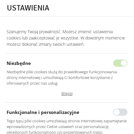
Przejdź do treści.
Przejdź do menu.
Przejdź do wyszukiwarki.
USTAWIENIA
0
Szanujemy Twoją prywatność. Możesz zmienić ustawienia
STRONA GŁÓWNA
LUSTRA
LUSTRA BEZ RAMY
cookies lub zaakceptować je wszystkie. W dowolnym momencie
możesz dokonać zmiany swoich ustawień.
LUSTRO LED 60X90CM
PROSTOKĄTNE ZAOKRĄGLONE BEZ
Niezbędne
RAMY Z PODŚWIETLENIEM
Niezbędne pliki cookies służą do prawidłowego funkcjonowania
strony internetowej i umożliwiają Ci komfortowe korzystanie z
oferowanych przez nas usług.
Pliki cookies odpowiadają na podejmowane przez Ciebie działania w
Więcej
celu m.in. dostosowania Twoich ustawień preferencji prywatności,
logowania czy wypełniania formularzy. Dzięki plikom cookies strona, z
której korzystasz, może działać bez zakłóceń.
Funkcjonalne i personalizacyjne
Tego typu pliki cookies umożliwiają stronie internetowej zapamiętanie
wprowadzonych przez Ciebie ustawień oraz personalizację
określonych funkcjonalności czy prezentowanych treści.