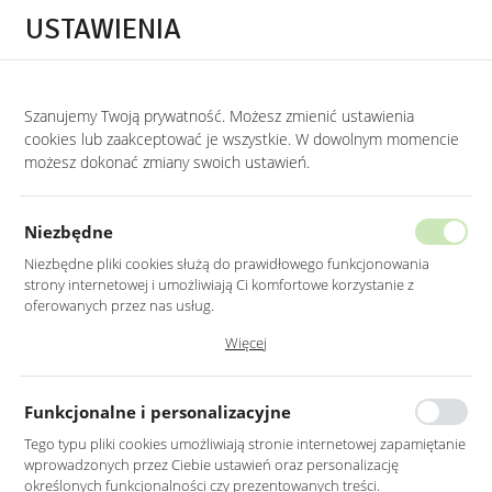
Przejdź do treści.
Przejdź do menu.
Przejdź do wyszukiwarki.
USTAWIENIA
0
Szanujemy Twoją prywatność. Możesz zmienić ustawienia
STRONA GŁÓWNA
PRODUKTY
LUSTRO OWALNE CZARNE RAMA MDF LED 
cookies lub zaakceptować je wszystkie. W dowolnym momencie
możesz dokonać zmiany swoich ustawień.
LUSTRO OWALNE CZARNE RAMA
MDF LED Z PIASKOWANIEM
Niezbędne
50X150CM
Niezbędne pliki cookies służą do prawidłowego funkcjonowania
strony internetowej i umożliwiają Ci komfortowe korzystanie z
oferowanych przez nas usług.
Pliki cookies odpowiadają na podejmowane przez Ciebie działania w
Więcej
celu m.in. dostosowania Twoich ustawień preferencji prywatności,
logowania czy wypełniania formularzy. Dzięki plikom cookies strona, z
której korzystasz, może działać bez zakłóceń.
Funkcjonalne i personalizacyjne
Tego typu pliki cookies umożliwiają stronie internetowej zapamiętanie
wprowadzonych przez Ciebie ustawień oraz personalizację
określonych funkcjonalności czy prezentowanych treści.