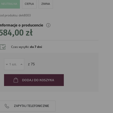
NEUTRALNA
CIEPŁA
ZIMNA
od produktu:
dek8003
ⓘ
Informacje o producencie
584,00 zł
Czas wysyłki
:
do 7 dni
liński
z
75
DODAJ DO KOSZYKA
ZAPYTAJ TELEFONICZNIE