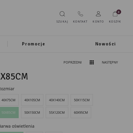
0
SZUKAJ
KONTAKT
KONTO
KOSZYK
Promocje
Nowości
POPRZEDNI
NASTĘPNY
0X85CM
Rozmiar
40X75CM
40X105CM
40X140CM
50X115CM
50X85CM
50X150CM
55X120CM
60X95CM
Barwa oświetlenia