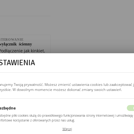
STEROWANIE
wyłącznik ścienny
Podłączenie jak kinkiet,
dwa lub trzy przewody
STAWIENIA
(L, N, PE) przez
wyłącznik ścienny.
Kompatybilne ze smart
home, sterownik Wi-Fi
anujemy Twoją prywatność. Możesz zmienić ustawienia cookies lub zaakceptować 
(Sonoff Mini, Shelly 1)
zystkie. W dowolnym momencie możesz dokonać zmiany swoich ustawień.
w puszce zamiast
mechanicznego
wyłącznika.
ezbędne
zbędne pliki cookies służą do prawidłowego funkcjonowania strony internetowej i umożliwiają 
fortowe korzystanie z oferowanych przez nas usług.
ki cookies odpowiadają na podejmowane przez Ciebie działania w celu m.in. dostosowania
Więcej
ŻYWOTNOŚĆ LED
ich ustawień preferencji prywatności, logowania czy wypełniania formularzy. Dzięki plikom
20 000 h (L70)