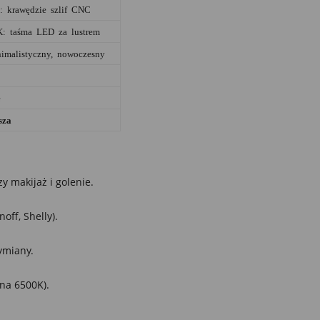
: krawędzie szlif CNC
: taśma LED za lustrem
imalistyczny, nowoczesny
e
sza
y makijaż i golenie.
ff, Shelly).
ymiany.
na 6500K).