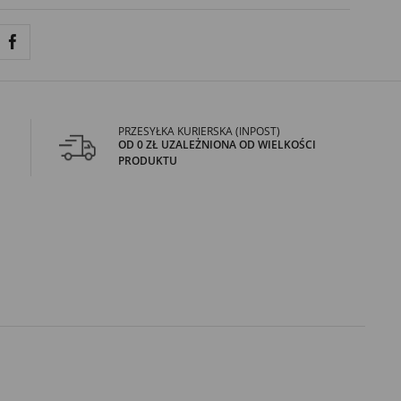
PRZESYŁKA KURIERSKA (INPOST)
OD 0 ZŁ UZALEŻNIONA OD WIELKOŚCI
PRODUKTU