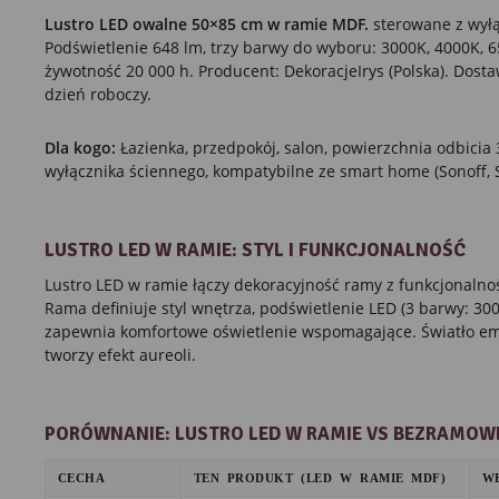
Lustro LED owalne 50×85 cm w ramie MDF.
sterowane z wyłą
Podświetlenie 648 lm, trzy barwy do wyboru: 3000K, 4000K, 65
żywotność 20 000 h. Producent: DekoracjeIrys (Polska). Dostaw
dzień roboczy.
Dla kogo:
Łazienka, przedpokój, salon, powierzchnia odbici
wyłącznika ściennego, kompatybilne ze smart home (Sonoff, S
LUSTRO LED W RAMIE: STYL I FUNKCJONALNOŚĆ
Lustro LED w ramie łączy dekoracyjność ramy z funkcjonalno
Rama definiuje styl wnętrza, podświetlenie LED (3 barwy: 3
zapewnia komfortowe oświetlenie wspomagające. Światło emi
tworzy efekt aureoli.
PORÓWNANIE: LUSTRO LED W RAMIE VS BEZRAMOW
CECHA
TEN PRODUKT (LED W RAMIE MDF)
W