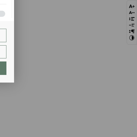
bie
szej
ie.
lają
ch.