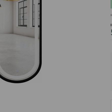
K
PRODUCENT
DekoracjeIrys
DekoracjeIrys.pl Paweł Ćwik
726689468
biuro@dekoracjeirys.pl
Ul. Leśna 13
88-320
Łąkie
Polska