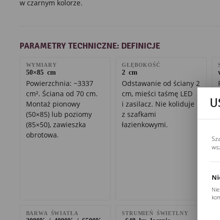
w czarnym kolorze.
PARAMETRY TECHNICZNE: DEFINICJE
WYMIARY
GŁĘBOKOŚĆ
50×85 cm
2 cm
Powierzchnia: ~3337
Odstawanie od ściany 2
cm². Ściana od 70 cm.
cm, mieści taśmę LED
U
Montaż pionowy
i zasilacz. Nie koliduje
(50×85) lub poziomy
z szafkami
(85×50), zawieszka
łazienkowymi.
obrotowa.
Sz
ws
Ni
Nie
kom
Pli
BARWA ŚWIATŁA
STRUMIEŃ ŚWIETLNY
Two
3000K / 4000K / 6500K
~648 lm łącznie