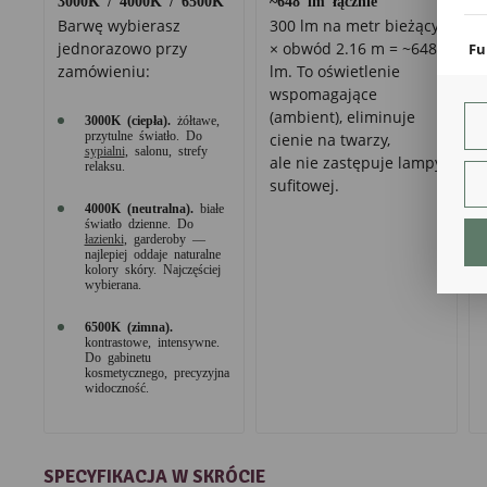
coo
Barwę wybierasz
300 lm na metr bieżący
jednorazowo przy
× obwód 2.16 m = ~648
Fu
zamówieniu:
lm. To oświetlenie
Teg
wspomagające
ust
(ambient), eliminuje
Dzi
3000K (ciepła).
żółtawe,
str
przytulne światło. Do
cienie na twarzy,
fun
sypialni
, salonu, strefy
ale nie zastępuje lampy
relaksu.
sufitowej.
An
4000K (neutralna).
białe
Ana
światło dzienne. Do
łazienki
, garderoby —
Coo
najlepiej oddaje naturalne
int
kolory skóry. Najczęściej
nam
wybierana.
uży
zgo
R
6500K (zimna).
kontrastowe, intensywne.
Dzi
Do gabinetu
str
kosmetycznego, precyzyjna
Pro
widoczność.
Two
pro
par
pre
SPECYFIKACJA W SKRÓCIE