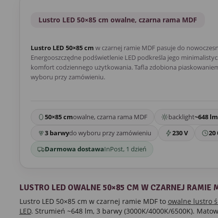
Lustro LED 50×85 cm owalne, czarna rama MDF
Lustro LED 50×85 cm
w czarnej ramie MDF pasuje do nowoczesn
Energooszczędne podświetlenie LED podkreśla jego minimalistycz
komfort codziennego użytkowania. Tafla zdobiona piaskowaniem.
wyboru przy zamówieniu.
50×85 cm
owalne, czarna rama MDF
backlight
~648 lm
3 barwy
do wyboru przy zamówieniu
230 V
20 
Darmowa dostawa
InPost, 1 dzień
LUSTRO LED OWALNE 50×85 CM W CZARNEJ RAMIE 
Lustro LED 50×85 cm w czarnej ramie MDF to
owalne lustro 
LED
. Strumień ~648 lm, 3 barwy (3000K/4000K/6500K). Mato