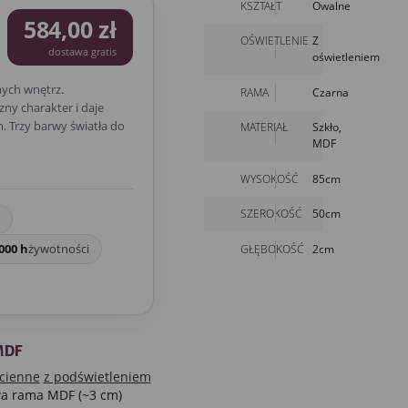
KSZTAŁT
Owalne
584,00 zł
OŚWIETLENIE
Z
dostawa gratis
oświetleniem
ych wnętrz.
RAMA
Czarna
ny charakter i daje
 Trzy barwy światła do
MATERIAŁ
Szkło,
MDF
WYSOKOŚĆ
85cm
SZEROKOŚĆ
50cm
000 h
żywotności
GŁĘBOKOŚĆ
2cm
MDF
ścienne
z podświetleniem
wa rama MDF (~3 cm)