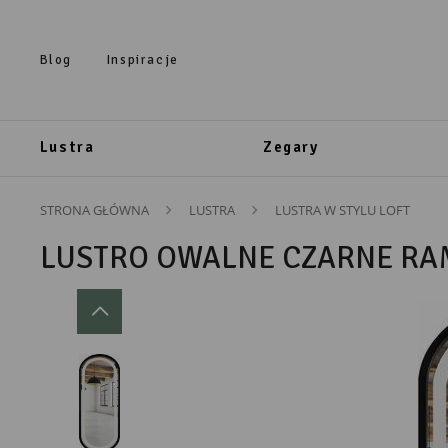
Przejdź do treści.
Przejdź do menu.
Przejdź do wyszukiwarki.
Blog
Inspiracje
Lustra
Zegary
STRONA GŁÓWNA
LUSTRA
LUSTRA W STYLU LOFT
LUSTRO OWALNE CZARNE RAM