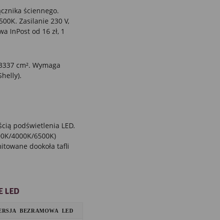
cznika ściennego.
00K. Zasilanie 230 V,
a InPost od 16 zł, 1
a 3337 cm². Wymaga
helly).
ścią podświetlenia LED.
000K/4000K/6500K)
towane dookoła tafli
E LED
ERSJA BEZRAMOWA LED