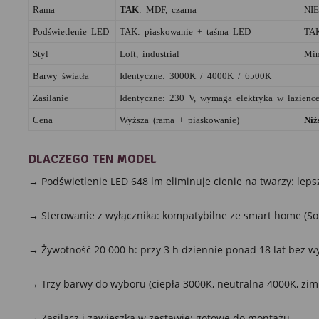
Rama
TAK
: MDF, czarna
NIE
Podświetlenie LED
TAK: piaskowanie + taśma LED
TAK
Styl
Loft, industrial
Min
Barwy światła
Identyczne: 3000K / 4000K / 6500K
Zasilanie
Identyczne: 230 V, wymaga elektryka w łazienc
Cena
Wyższa (rama + piaskowanie)
Niż
DLACZEGO TEN MODEL
→ Podświetlenie LED 648 lm eliminuje cienie na twarzy: lepsz
→ Sterowanie z wyłącznika: kompatybilne ze smart home (Sono
→ Żywotność 20 000 h: przy 3 h dziennie ponad 18 lat bez w
→ Trzy barwy do wyboru (ciepła 3000K, neutralna 4000K, zim
→ Zasilacz i zawieszka w zestawie: gotowe do montażu.