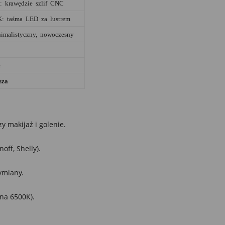
: krawędzie szlif CNC
: taśma LED za lustrem
imalistyczny, nowoczesny
e
sza
y makijaż i golenie.
ff, Shelly).
ymiany.
na 6500K).