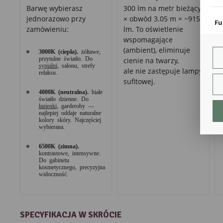
coo
Barwę wybierasz
300 lm na metr bieżący
jednorazowo przy
× obwód 3.05 m = ~915
Fu
zamówieniu:
lm. To oświetlenie
Teg
wspomagające
ust
(ambient), eliminuje
3000K (ciepła).
żółtawe,
Dzi
przytulne światło. Do
cienie na twarzy,
str
sypialni
, salonu, strefy
fun
ale nie zastępuje lampy
relaksu.
sufitowej.
An
4000K (neutralna).
białe
światło dzienne. Do
Ana
łazienki
, garderoby —
Coo
najlepiej oddaje naturalne
int
kolory skóry. Najczęściej
nam
wybierana.
uży
zgo
R
6500K (zimna).
kontrastowe, intensywne.
Dzi
Do gabinetu
str
kosmetycznego, precyzyjna
widoczność.
Pro
Two
pro
par
pre
SPECYFIKACJA W SKRÓCIE