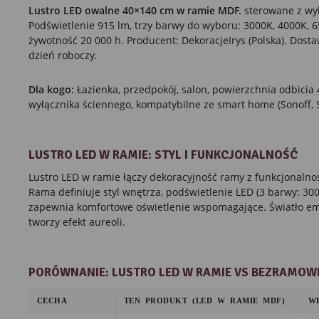
Lustro LED owalne 40×140 cm w ramie MDF.
sterowane z wył
Podświetlenie 915 lm, trzy barwy do wyboru: 3000K, 4000K, 65
żywotność 20 000 h. Producent: DekoracjeIrys (Polska). Dostaw
dzień roboczy.
Dla kogo:
Łazienka, przedpokój, salon, powierzchnia odbici
wyłącznika ściennego, kompatybilne ze smart home (Sonoff, S
LUSTRO LED W RAMIE: STYL I FUNKCJONALNOŚĆ
Lustro LED w ramie łączy dekoracyjność ramy z funkcjonalno
Rama definiuje styl wnętrza, podświetlenie LED (3 barwy: 3
zapewnia komfortowe oświetlenie wspomagające. Światło emi
tworzy efekt aureoli.
PORÓWNANIE: LUSTRO LED W RAMIE VS BEZRAMOW
CECHA
TEN PRODUKT (LED W RAMIE MDF)
W