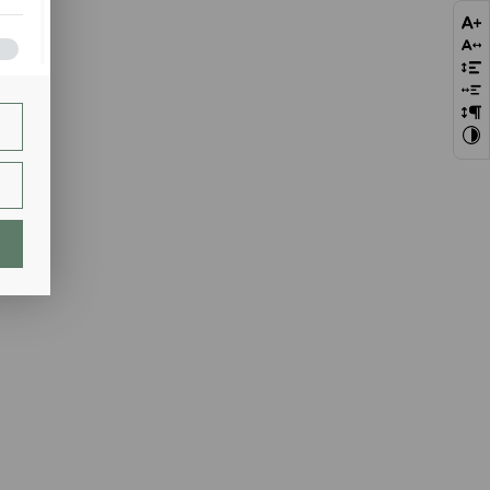
bie
szej
ie.
lają
ch.