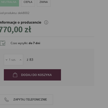
NEUTRALNA
CIEPŁA
ZIMNA
od produktu:
dek8002
ⓘ
Informacje o producencie
770,00 zł
Czas wysyłki
:
do 7 dni
liński
z
83
DODAJ DO KOSZYKA
ZAPYTAJ TELEFONICZNIE