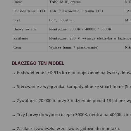
Rama
TAK
: MDF, czarna
NIE
Podświetlenie LED
TAK: piaskowanie + taśma LED
TAK
Styl
Loft, industrial
Min
Barwy światła
Identyczne: 3000K / 4000K / 6500K
Zasilanie
Identyczne: 230 V, wymaga elektryka w łazienc
Cena
Wyższa (rama + piaskowanie)
Niż
DLACZEGO TEN MODEL
→ Podświetlenie LED 915 lm eliminuje cienie na twarzy: lepsz
→ Sterowanie z wyłącznika: kompatybilne ze smart home (Sono
→ Żywotność 20 000 h: przy 3 h dziennie ponad 18 lat bez w
→ Trzy barwy do wyboru (ciepła 3000K, neutralna 4000K, zim
→ Zasilacz i zawieszka w zestawie: gotowe do montażu.