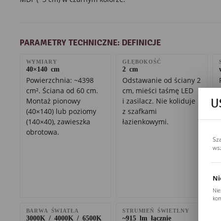
PARAMETRY TECHNICZNE: DEFINICJE
WYMIARY
GŁĘBOKOŚĆ
40×140 cm
2 cm
Powierzchnia: ~4398
Odstawanie od ściany 2
cm². Ściana od 60 cm.
cm, mieści taśmę LED
U
Montaż pionowy
i zasilacz. Nie koliduje
(40×140) lub poziomy
z szafkami
(140×40), zawieszka
łazienkowymi.
obrotowa.
Sz
ws
Ni
Nie
kom
Pli
BARWA ŚWIATŁA
STRUMIEŃ ŚWIETLNY
Two
3000K / 4000K / 6500K
~915 lm łącznie