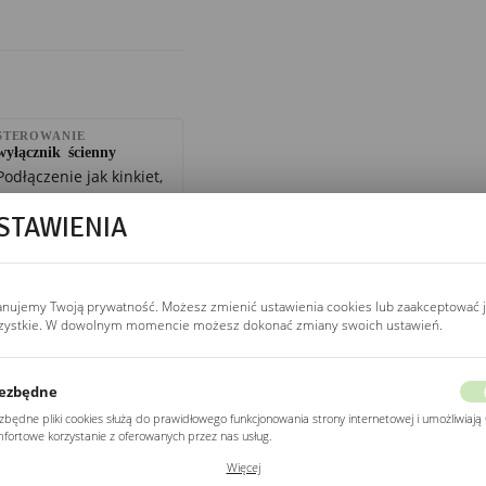
STEROWANIE
wyłącznik ścienny
Podłączenie jak kinkiet,
dwa lub trzy przewody
STAWIENIA
(L, N, PE) przez
wyłącznik ścienny.
Kompatybilne ze smart
home, sterownik Wi-Fi
anujemy Twoją prywatność. Możesz zmienić ustawienia cookies lub zaakceptować 
(Sonoff Mini, Shelly 1)
zystkie. W dowolnym momencie możesz dokonać zmiany swoich ustawień.
w puszce zamiast
mechanicznego
wyłącznika.
ezbędne
zbędne pliki cookies służą do prawidłowego funkcjonowania strony internetowej i umożliwiają 
fortowe korzystanie z oferowanych przez nas usług.
ki cookies odpowiadają na podejmowane przez Ciebie działania w celu m.in. dostosowania
ŻYWOTNOŚĆ LED
Więcej
ich ustawień preferencji prywatności, logowania czy wypełniania formularzy. Dzięki plikom
20 000 h (L70)