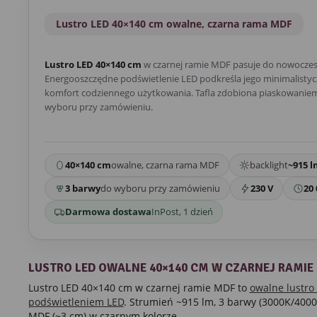
Lustro LED 40×140 cm owalne, czarna rama MDF
Lustro LED 40×140 cm
w czarnej ramie MDF pasuje do nowoczes
Energooszczędne podświetlenie LED podkreśla jego minimalistycz
komfort codziennego użytkowania. Tafla zdobiona piaskowaniem.
wyboru przy zamówieniu.
40×140 cm
owalne, czarna rama MDF
backlight
~915 l
3 barwy
do wyboru przy zamówieniu
230 V
20 
Darmowa dostawa
InPost, 1 dzień
LUSTRO LED OWALNE 40×140 CM W CZARNEJ RAMIE
Lustro LED 40×140 cm w czarnej ramie MDF to
owalne lustro
podświetleniem LED
. Strumień ~915 lm, 3 barwy (3000K/40
MDF (~3 cm) w czarnym kolorze.