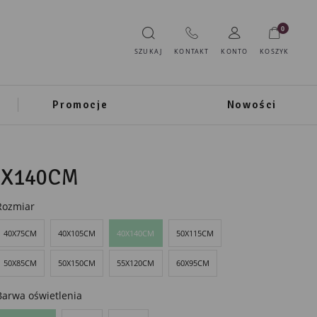
0
SZUKAJ
KONTAKT
KONTO
KOSZYK
Promocje
Nowości
0X140CM
Rozmiar
40X75CM
40X105CM
40X140CM
50X115CM
50X85CM
50X150CM
55X120CM
60X95CM
Barwa oświetlenia