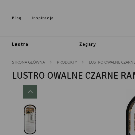
Przejdź do treści.
Przejdź do menu.
Przejdź do wyszukiwarki.
Blog
Inspiracje
Lustra
Zegary
STRONA GŁÓWNA
PRODUKTY
LUSTRO OWALNE CZARNE
LUSTRO OWALNE CZARNE RAM