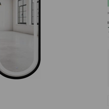
K
PRODUCENT
DekoracjeIrys
DekoracjeIrys.pl Paweł Ćwik
726689468
biuro@dekoracjeirys.pl
Ul. Leśna 13
88-320
Łąkie
Polska