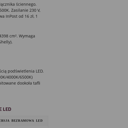
ącznika ściennego.
00K. Zasilanie 230 V,
a InPost od 16 zł, 1
a 4398 cm². Wymaga
helly).
ścią podświetlenia LED.
000K/4000K/6500K)
towane dookoła tafli
E LED
ERSJA BEZRAMOWA LED