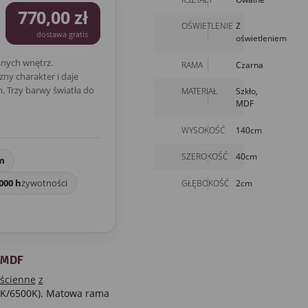
770,00 zł
OŚWIETLENIE
Z
dostawa gratis
oświetleniem
nych wnętrz.
RAMA
Czarna
ny charakter i daje
 Trzy barwy światła do
MATERIAŁ
Szkło,
MDF
WYSOKOŚĆ
140cm
SZEROKOŚĆ
40cm
m
000 h
żywotności
GŁĘBOKOŚĆ
2cm
 MDF
 ścienne
z
00K/6500K). Matowa rama