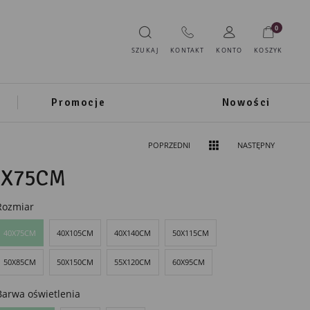
0
SZUKAJ
KONTAKT
KONTO
KOSZYK
Promocje
Nowości
POPRZEDNI
NASTĘPNY
0X75CM
Rozmiar
40X75CM
40X105CM
40X140CM
50X115CM
50X85CM
50X150CM
55X120CM
60X95CM
Barwa oświetlenia