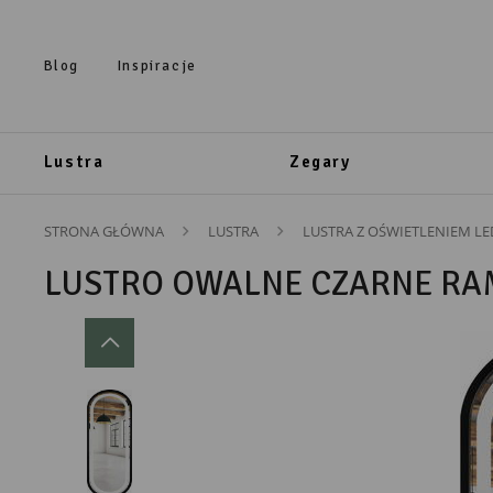
Przejdź do treści.
Przejdź do menu.
Przejdź do wyszukiwarki.
Blog
Inspiracje
Lustra
Zegary
STRONA GŁÓWNA
LUSTRA
LUSTRA Z OŚWIETLENIEM LE
LUSTRO OWALNE CZARNE RAM