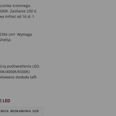
cznika ściennego.
00K. Zasilanie 230 V,
a InPost od 16 zł, 1
a 2356 cm². Wymaga
helly).
ścią podświetlenia LED.
000K/4000K/6500K)
towane dookoła tafli
E LED
ERSJA BEZRAMOWA LED