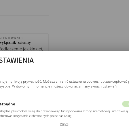
STEROWANIE
wyłącznik ścienny
Podłączenie jak kinkiet,
dwa lub trzy przewody
STAWIENIA
(L, N, PE) przez
wyłącznik ścienny.
Kompatybilne ze smart
home, sterownik Wi-Fi
anujemy Twoją prywatność. Możesz zmienić ustawienia cookies lub zaakceptować 
(Sonoff Mini, Shelly 1)
zystkie. W dowolnym momencie możesz dokonać zmiany swoich ustawień.
w puszce zamiast
mechanicznego
wyłącznika.
ezbędne
zbędne pliki cookies służą do prawidłowego funkcjonowania strony internetowej i umożliwiają 
fortowe korzystanie z oferowanych przez nas usług.
ki cookies odpowiadają na podejmowane przez Ciebie działania w celu m.in. dostosowania
Więcej
ŻYWOTNOŚĆ LED
ich ustawień preferencji prywatności, logowania czy wypełniania formularzy. Dzięki plikom
20 000 h (L70)