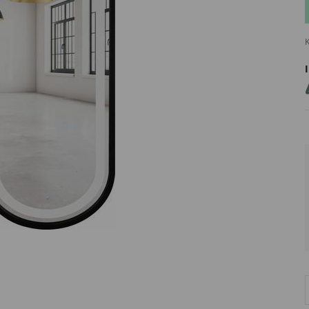
K
PRODUCENT
DekoracjeIrys
DekoracjeIrys.pl Paweł Ćwik
726689468
biuro@dekoracjeirys.pl
Ul. Leśna 13
88-320
Łąkie
Polska