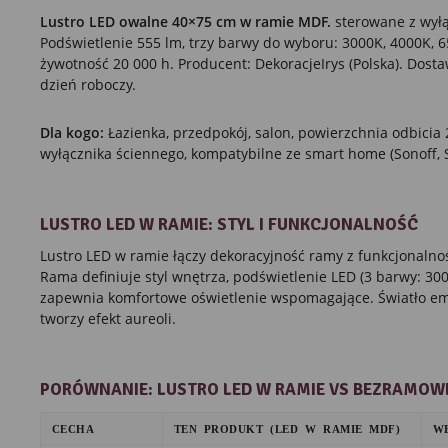
Lustro LED owalne 40×75 cm w ramie MDF.
sterowane z wyłą
Podświetlenie 555 lm, trzy barwy do wyboru: 3000K, 4000K, 65
żywotność 20 000 h. Producent: DekoracjeIrys (Polska). Dostaw
dzień roboczy.
Dla kogo:
Łazienka, przedpokój, salon, powierzchnia odbici
wyłącznika ściennego, kompatybilne ze smart home (Sonoff, S
LUSTRO LED W RAMIE: STYL I FUNKCJONALNOŚĆ
Lustro LED w ramie łączy dekoracyjność ramy z funkcjonalno
Rama definiuje styl wnętrza, podświetlenie LED (3 barwy: 3
zapewnia komfortowe oświetlenie wspomagające. Światło emi
tworzy efekt aureoli.
PORÓWNANIE: LUSTRO LED W RAMIE VS BEZRAMOW
CECHA
TEN PRODUKT (LED W RAMIE MDF)
W