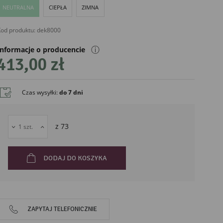
NEUTRALNA
CIEPŁA
ZIMNA
od produktu:
dek8000
ⓘ
Informacje o producencie
413,00 zł
Czas wysyłki
:
do 7 dni
liński
z
73
DODAJ DO KOSZYKA
ZAPYTAJ TELEFONICZNIE