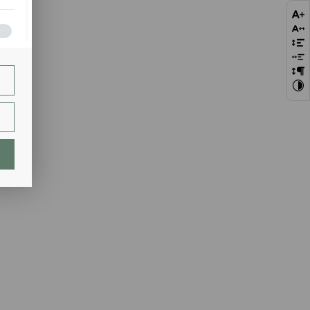
bie
szej
ie.
lają
ch.