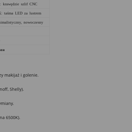
: krawędzie szlif CNC
: taśma LED za lustrem
imalistyczny, nowoczesny
e
sza
y makijaż i golenie.
ff, Shelly).
ymiany.
na 6500K).