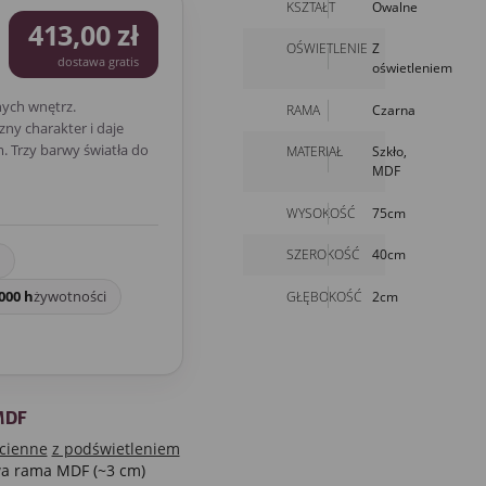
KSZTAŁT
Owalne
413,00 zł
OŚWIETLENIE
Z
dostawa gratis
oświetleniem
ych wnętrz.
RAMA
Czarna
ny charakter i daje
 Trzy barwy światła do
MATERIAŁ
Szkło,
MDF
WYSOKOŚĆ
75cm
SZEROKOŚĆ
40cm
000 h
żywotności
GŁĘBOKOŚĆ
2cm
MDF
ścienne
z podświetleniem
wa rama MDF (~3 cm)