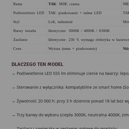
Rama
TAK
: MDF, czarna
NIE
Podświetlenie LED
TAK: piaskowanie + taśma LED
TAK
Styl
Loft, industrial
Min
Barwy światła
Identyczne: 3000K / 4000K / 6500K
Zasilanie
Identyczne: 230 V, wymaga elektryka w łazienc
Cena
Wyższa (rama + piaskowanie)
Niż
DLACZEGO TEN MODEL
→ Podświetlenie LED 555 lm eliminuje cienie na twarzy: lepsz
→ Sterowanie z wyłącznika: kompatybilne ze smart home (Sono
→ Żywotność 20 000 h: przy 3 h dziennie ponad 18 lat bez w
→ Trzy barwy do wyboru (ciepła 3000K, neutralna 4000K, zim
→ Zasilacz i zawieszka w zestawie: gotowe do montażu.