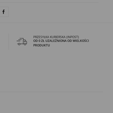
PRZESYŁKA KURIERSKA (INPOST)
OD 0 ZŁ UZALEŻNIONA OD WIELKOŚCI
PRODUKTU