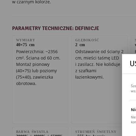
w czarnym kolorze.
PARAMETRY TECHNICZNE: DEFINICJE
WYMIARY
GŁĘBOKOŚĆ
40×75 cm
2 cm
Powierzchnia: ~2356
Odstawanie od ściany 2
cm². Ściana od 60 cm.
cm, mieści taśmę LED
U
Montaż pionowy
i zasilacz. Nie koliduje
(40×75) lub poziomy
z szafkami
(75×40), zawieszka
łazienkowymi.
obrotowa.
Sz
ws
Ni
Nie
kom
Pli
BARWA ŚWIATŁA
STRUMIEŃ ŚWIETLNY
Two
3000K / 4000K / 6500K
~555 lm łącznie