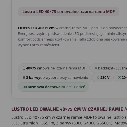
Lustro LED 40×75 cm owalne, czarna rama MDF
Lustro LED 40×75 cm
w czarnej ramie MDF pasuje do nowoczesn
Energooszczędne podświetlenie LED podkreśla jego minimalistycz
komfort codziennego użytkowania. Tafla zdobiona piaskowaniem.
wyboru przy zamówieniu.
40×75 cm
owalne, czarna rama MDF
backlight
~555 lm
3 barwy
do wyboru przy zamówieniu
230 V
20 
Darmowa dostawa
InPost, 1 dzień
LUSTRO LED OWALNE 40×75 CM W CZARNEJ RAMIE 
Lustro LED 40×75 cm w czarnej ramie MDF to
owalne lustro 
LED
. Strumień ~555 lm, 3 barwy (3000K/4000K/6500K). Mato