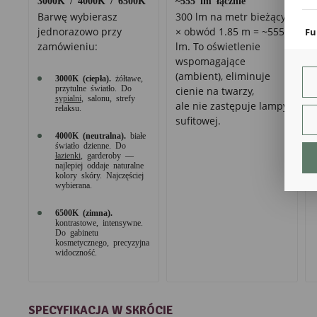
coo
Barwę wybierasz
300 lm na metr bieżący
jednorazowo przy
× obwód 1.85 m = ~555
Fu
zamówieniu:
lm. To oświetlenie
Teg
wspomagające
ust
(ambient), eliminuje
Dzi
3000K (ciepła).
żółtawe,
str
przytulne światło. Do
cienie na twarzy,
fun
sypialni
, salonu, strefy
ale nie zastępuje lampy
relaksu.
sufitowej.
An
4000K (neutralna).
białe
Ana
światło dzienne. Do
łazienki
, garderoby —
Coo
najlepiej oddaje naturalne
int
kolory skóry. Najczęściej
nam
wybierana.
uży
zgo
R
6500K (zimna).
kontrastowe, intensywne.
Dzi
Do gabinetu
str
kosmetycznego, precyzyjna
Pro
widoczność.
Two
pro
par
pre
SPECYFIKACJA W SKRÓCIE