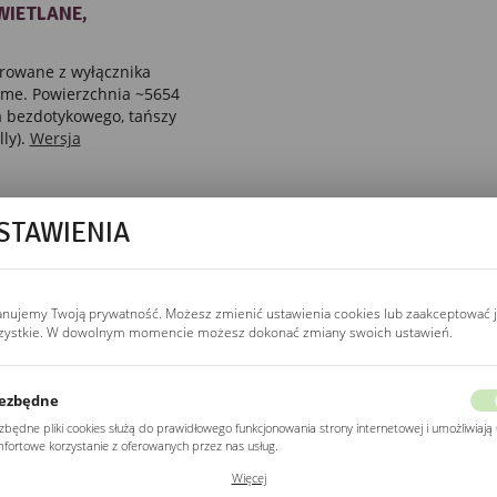
WIETLANE,
rowane z wyłącznika
home. Powierzchnia ~5654
 bezdotykowego, tańszy
ly).
Wersja
STAWIENIA
STEROWANIE
anujemy Twoją prywatność. Możesz zmienić ustawienia cookies lub zaakceptować 
wyłącznik ścienny
zystkie. W dowolnym momencie możesz dokonać zmiany swoich ustawień.
Podłączenie jak kinkiet,
dwa lub trzy przewody
(L, N, PE) przez
ezbędne
wyłącznik ścienny.
zbędne pliki cookies służą do prawidłowego funkcjonowania strony internetowej i umożliwiają 
Kompatybilne ze smart
fortowe korzystanie z oferowanych przez nas usług.
home, sterownik Wi-Fi
ki cookies odpowiadają na podejmowane przez Ciebie działania w celu m.in. dostosowania
Więcej
(Sonoff Mini, Shelly 1)
ich ustawień preferencji prywatności, logowania czy wypełniania formularzy. Dzięki plikom