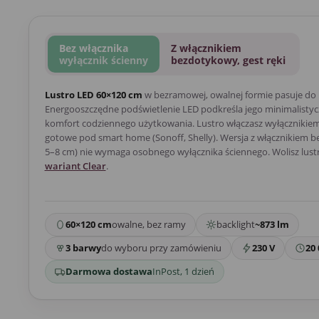
Bez włącznika
Z włącznikiem
wyłącznik ścienny
bezdotykowy, gest ręki
Lustro LED 60×120 cm
w bezramowej, owalnej formie pasuje do
Energooszczędne podświetlenie LED podkreśla jego minimalistycz
komfort codziennego użytkowania. Lustro włączasz wyłącznikiem 
gotowe pod smart home (Sonoff, Shelly). Wersja z włącznikiem 
5–8 cm) nie wymaga osobnego wyłącznika ściennego. Wolisz lust
wariant Clear
.
60×120 cm
owalne, bez ramy
backlight
~873 lm
3 barwy
do wyboru przy zamówieniu
230 V
20 
Darmowa dostawa
InPost, 1 dzień