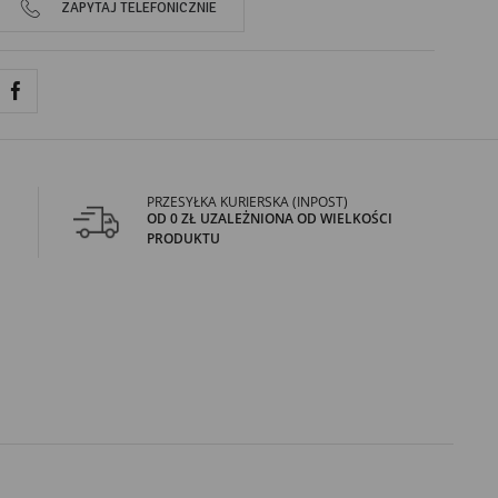
ZAPYTAJ TELEFONICZNIE
PRZESYŁKA KURIERSKA (INPOST)
OD 0 ZŁ UZALEŻNIONA OD WIELKOŚCI
PRODUKTU