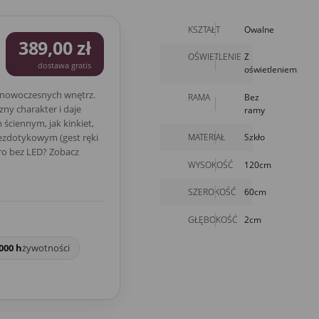
KSZTAŁT
Owalne
389,00 zł
OŚWIETLENIE
Z
dostawa gratis
oświetleniem
 nowoczesnych wnętrz.
RAMA
Bez
ny charakter i daje
ramy
ściennym, jak kinkiet,
MATERIAŁ
Szkło
bezdotykowym (gest ręki
ro bez LED? Zobacz
WYSOKOŚĆ
120cm
SZEROKOŚĆ
60cm
GŁĘBOKOŚĆ
2cm
000 h
żywotności