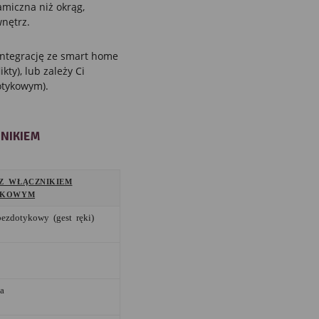
amiczna niż okrąg,
nętrz.
integrację ze smart home
kty), lub zależy Ci
otykowym).
NIKIEM
Z WŁĄCZNIKIEM
YKOWYM
ezdotykowy (gest ręki)
a