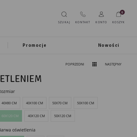
0
SZUKAJ
KONTAKT
KONTO
KOSZYK
Promocje
Nowości
POPRZEDNI
NASTĘPNY
IETLENIEM
Rozmiar
40X80 CM
40X100 CM
50X70 CM
50X100 CM
60X120 CM
40X120 CM
50X120 CM
Barwa oświetlenia