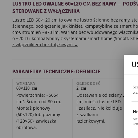
LUSTRO LED OWALNE 60×120 CM BEZ RAMY — PODŚ
STEROWANE Z WYŁĄCZNIKA
Lustro LED 60×120 cm to
owalne lustro ścienne
bez ramy, ste
ściennego, podłączenie jak kinkiet, kompatybilne ze smart 
cm², strumień ~873 lm. Wariant bez wbudowanego włącznika
o ~20 zł i kompatybilny z systemami smart home (Sonoff, Shel
z włącznikiem bezdotykowym →
U
PARAMETRY TECHNICZNE: DEFINICJE
WYMIARY
GŁĘBOKOŚĆ
Sz
60×120 cm
2 cm
ws
Powierzchnia: ~5654
Odstawanie od ściany 2
cm². Ściana od 80 cm.
cm, mieści taśmę LED
Montaż pionowy
i zasilacz. Nie koliduje
Ni
(60×120) lub poziomy
z szafkami
Nie
(120×60), zawieszka
łazienkowymi.
kom
obrotowa.
Pli
Two