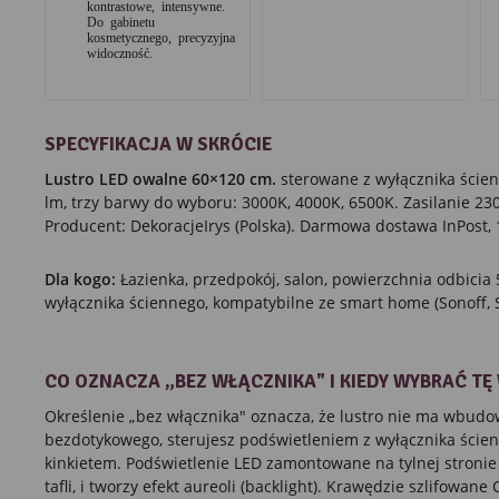
kontrastowe, intensywne.
Do gabinetu
kosmetycznego, precyzyjna
widoczność.
SPECYFIKACJA W SKRÓCIE
Lustro LED owalne 60×120 cm.
sterowane z wyłącznika ścien
lm, trzy barwy do wyboru: 3000K, 4000K, 6500K. Zasilanie 230
Producent: DekoracjeIrys (Polska). Darmowa dostawa InPost, 
Dla kogo:
Łazienka, przedpokój, salon, powierzchnia odbici
wyłącznika ściennego, kompatybilne ze smart home (Sonoff, S
CO OZNACZA „BEZ WŁĄCZNIKA" I KIEDY WYBRAĆ TĘ
Określenie „bez włącznika" oznacza, że lustro nie ma wbud
bezdotykowego, sterujesz podświetleniem z wyłącznika ścien
kinkietem. Podświetlenie LED zamontowane na tylnej stronie
tafli, i tworzy efekt aureoli (backlight). Krawędzie szlifowane