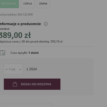
NEUTRALNA
CIEPŁA
ZIMNA
od produktu:
60x120 BW
ⓘ
Informacje o producencie
19,00 zł
389,00 zł
ajniższa cena z 30 dni przed obniżką: 350,10 zł
liński
Czas wysyłki
:
1 dzień
z
2024
DODAJ DO KOSZYKA