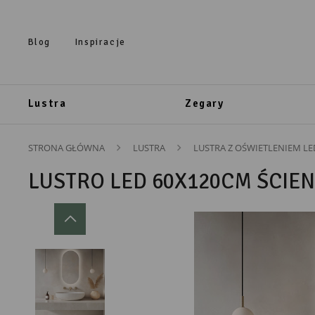
Przejdź do treści.
Przejdź do menu.
Przejdź do wyszukiwarki.
Blog
Inspiracje
Lustra
Zegary
STRONA GŁÓWNA
LUSTRA
LUSTRA Z OŚWIETLENIEM LE
LUSTRO LED 60X120CM ŚCIE