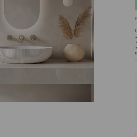
K
4
PRODUCENT
N
DekoracjeIrys
DekoracjeIrys.pl Paweł Ćwik
726689468
biuro@dekoracjeirys.pl
Ul. Leśna 13
88-320
Łąkie
Polska