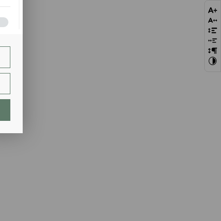
bie
szej
ie.
lają
ch.