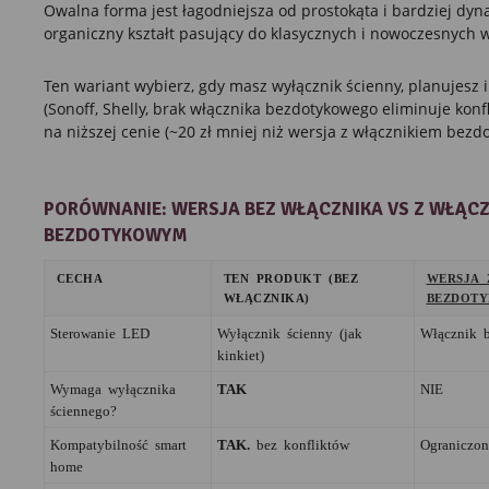
Owalna forma jest łagodniejsza od prostokąta i bardziej dyn
organiczny kształt pasujący do klasycznych i nowoczesnych w
Ten wariant wybierz, gdy masz wyłącznik ścienny, planujesz 
(Sonoff, Shelly, brak włącznika bezdotykowego eliminuje konfli
na niższej cenie (~20 zł mniej niż wersja z włącznikiem bezd
PORÓWNANIE: WERSJA BEZ WŁĄCZNIKA VS Z WŁĄCZ
BEZDOTYKOWYM
CECHA
TEN PRODUKT (BEZ
WERSJA 
WŁĄCZNIKA)
BEZDOT
Sterowanie LED
Wyłącznik ścienny (jak
Włącznik b
kinkiet)
Wymaga wyłącznika
TAK
NIE
ściennego?
Kompatybilność smart
TAK.
bez konfliktów
Ograniczon
home