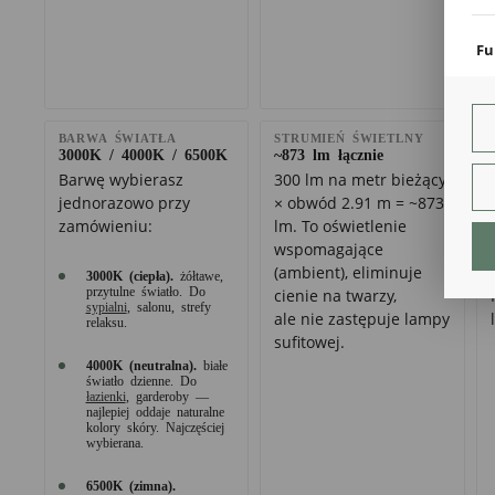
coo
Fu
Teg
ust
Dzi
str
BARWA ŚWIATŁA
STRUMIEŃ ŚWIETLNY
fun
3000K / 4000K / 6500K
~873 lm łącznie
Barwę wybierasz
300 lm na metr bieżący
An
jednorazowo przy
× obwód 2.91 m = ~873
Ana
zamówieniu:
lm. To oświetlenie
Coo
wspomagające
int
(ambient), eliminuje
3000K (ciepła).
żółtawe,
nam
przytulne światło. Do
cienie na twarzy,
uży
sypialni
, salonu, strefy
zgo
ale nie zastępuje lampy
R
relaksu.
sufitowej.
Dzi
4000K (neutralna).
białe
str
światło dzienne. Do
Pro
łazienki
, garderoby —
Two
najlepiej oddaje naturalne
pro
kolory skóry. Najczęściej
wybierana.
par
pre
6500K (zimna).