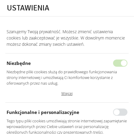
Przejdź do treści.
Przejdź do menu.
Przejdź do wyszukiwarki.
USTAWIENIA
0
Szanujemy Twoją prywatność. Możesz zmienić ustawienia
STRONA GŁÓWNA
PRODUKTY
LUSTRO LED 50X70CM ŚCIENNE OWALNE BE
cookies lub zaakceptować je wszystkie. W dowolnym momencie
możesz dokonać zmiany swoich ustawień.
LUSTRO LED 50X70CM ŚCIENNE
OWALNE BEZ RAMY
Niezbędne
Z PODŚWIETLENIEM Z WŁĄCZNIKIEM
Niezbędne pliki cookies służą do prawidłowego funkcjonowania
strony internetowej i umożliwiają Ci komfortowe korzystanie z
oferowanych przez nas usług.
Pliki cookies odpowiadają na podejmowane przez Ciebie działania w
Więcej
celu m.in. dostosowania Twoich ustawień preferencji prywatności,
logowania czy wypełniania formularzy. Dzięki plikom cookies strona, z
której korzystasz, może działać bez zakłóceń.
Funkcjonalne i personalizacyjne
Tego typu pliki cookies umożliwiają stronie internetowej zapamiętanie
wprowadzonych przez Ciebie ustawień oraz personalizację
określonych funkcjonalności czy prezentowanych treści.