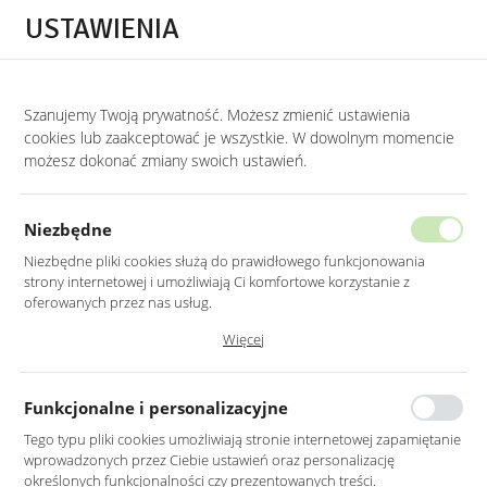
Przejdź do treści.
Przejdź do menu.
Przejdź do wyszukiwarki.
USTAWIENIA
0
Szanujemy Twoją prywatność. Możesz zmienić ustawienia
STRONA GŁÓWNA
PRODUKTY
LUSTRO LED 50X100CM ŚCIENNE OWALNE B
cookies lub zaakceptować je wszystkie. W dowolnym momencie
możesz dokonać zmiany swoich ustawień.
LUSTRO LED 50X100CM ŚCIENNE
OWALNE BEZ RAMY
Niezbędne
Z PODŚWIETLENIEM Z WŁĄCZNIKIEM
Niezbędne pliki cookies służą do prawidłowego funkcjonowania
strony internetowej i umożliwiają Ci komfortowe korzystanie z
oferowanych przez nas usług.
Pliki cookies odpowiadają na podejmowane przez Ciebie działania w
Więcej
celu m.in. dostosowania Twoich ustawień preferencji prywatności,
logowania czy wypełniania formularzy. Dzięki plikom cookies strona, z
której korzystasz, może działać bez zakłóceń.
Funkcjonalne i personalizacyjne
Tego typu pliki cookies umożliwiają stronie internetowej zapamiętanie
wprowadzonych przez Ciebie ustawień oraz personalizację
określonych funkcjonalności czy prezentowanych treści.