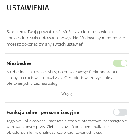
Przejdź do treści.
Przejdź do menu.
Przejdź do wyszukiwarki.
USTAWIENIA
0
Szanujemy Twoją prywatność. Możesz zmienić ustawienia
STRONA GŁÓWNA
LUSTRA
LUSTRA W STYLU NOWOCZESNYM
cookies lub zaakceptować je wszystkie. W dowolnym momencie
możesz dokonać zmiany swoich ustawień.
LUSTRO LED 50X70CM ŚCIENNE
OWALNE BEZ RAMY
Niezbędne
Z PODŚWIETLENIEM
Niezbędne pliki cookies służą do prawidłowego funkcjonowania
strony internetowej i umożliwiają Ci komfortowe korzystanie z
oferowanych przez nas usług.
Pliki cookies odpowiadają na podejmowane przez Ciebie działania w
Więcej
celu m.in. dostosowania Twoich ustawień preferencji prywatności,
logowania czy wypełniania formularzy. Dzięki plikom cookies strona, z
której korzystasz, może działać bez zakłóceń.
Funkcjonalne i personalizacyjne
Tego typu pliki cookies umożliwiają stronie internetowej zapamiętanie
wprowadzonych przez Ciebie ustawień oraz personalizację
określonych funkcjonalności czy prezentowanych treści.