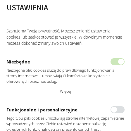
Przejdź do treści.
Przejdź do menu.
Przejdź do wyszukiwarki.
USTAWIENIA
0
Szanujemy Twoją prywatność. Możesz zmienić ustawienia
STRONA GŁÓWNA
LUSTRA
LUSTRA LED Z WŁĄCZNIKIEM
cookies lub zaakceptować je wszystkie. W dowolnym momencie
możesz dokonać zmiany swoich ustawień.
LUSTRO LED 60X90CM ŚCIENNE
PROSTOKĄTNE BEZ RAMY
Niezbędne
Z PODŚWIETLENIEM Z WŁĄCZNIKIEM
Niezbędne pliki cookies służą do prawidłowego funkcjonowania
strony internetowej i umożliwiają Ci komfortowe korzystanie z
oferowanych przez nas usług.
Pliki cookies odpowiadają na podejmowane przez Ciebie działania w
Więcej
celu m.in. dostosowania Twoich ustawień preferencji prywatności,
logowania czy wypełniania formularzy. Dzięki plikom cookies strona, z
której korzystasz, może działać bez zakłóceń.
Funkcjonalne i personalizacyjne
Tego typu pliki cookies umożliwiają stronie internetowej zapamiętanie
wprowadzonych przez Ciebie ustawień oraz personalizację
określonych funkcjonalności czy prezentowanych treści.