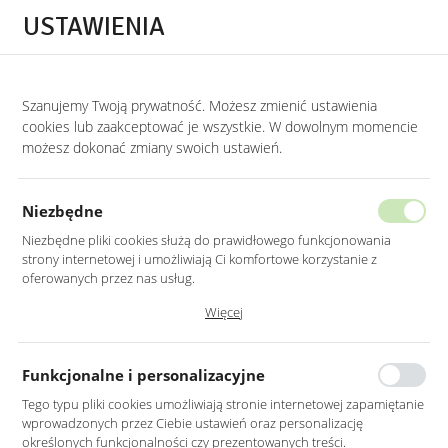
Przejdź do treści.
Przejdź do menu.
Przejdź do wyszukiwarki.
USTAWIENIA
0
Szanujemy Twoją prywatność. Możesz zmienić ustawienia
STRONA GŁÓWNA
LUSTRA
LUSTRA DO SYPIALNI
cookies lub zaakceptować je wszystkie. W dowolnym momencie
możesz dokonać zmiany swoich ustawień.
LUSTRO LED 70X100CM ŚCIENNE
PROSTOKĄTNE BEZ RAMY
Niezbędne
Z PODŚWIETLENIEM Z WŁĄCZNIKIEM
Niezbędne pliki cookies służą do prawidłowego funkcjonowania
strony internetowej i umożliwiają Ci komfortowe korzystanie z
oferowanych przez nas usług.
Pliki cookies odpowiadają na podejmowane przez Ciebie działania w
Więcej
celu m.in. dostosowania Twoich ustawień preferencji prywatności,
logowania czy wypełniania formularzy. Dzięki plikom cookies strona, z
której korzystasz, może działać bez zakłóceń.
Funkcjonalne i personalizacyjne
Tego typu pliki cookies umożliwiają stronie internetowej zapamiętanie
wprowadzonych przez Ciebie ustawień oraz personalizację
określonych funkcjonalności czy prezentowanych treści.