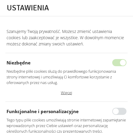
Przejdź do treści.
Przejdź do menu.
Przejdź do wyszukiwarki.
USTAWIENIA
0
Szanujemy Twoją prywatność. Możesz zmienić ustawienia
STRONA GŁÓWNA
LUSTRA
LUSTRA DO SYPIALNI
cookies lub zaakceptować je wszystkie. W dowolnym momencie
możesz dokonać zmiany swoich ustawień.
LUSTRO LED 40X80CM ŚCIENNE
OWALNE BEZ RAMY
Niezbędne
Z PODŚWIETLENIEM
Niezbędne pliki cookies służą do prawidłowego funkcjonowania
strony internetowej i umożliwiają Ci komfortowe korzystanie z
oferowanych przez nas usług.
Pliki cookies odpowiadają na podejmowane przez Ciebie działania w
Więcej
celu m.in. dostosowania Twoich ustawień preferencji prywatności,
logowania czy wypełniania formularzy. Dzięki plikom cookies strona, z
której korzystasz, może działać bez zakłóceń.
Funkcjonalne i personalizacyjne
Tego typu pliki cookies umożliwiają stronie internetowej zapamiętanie
wprowadzonych przez Ciebie ustawień oraz personalizację
określonych funkcjonalności czy prezentowanych treści.