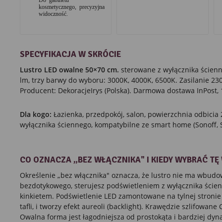
kosmetycznego, precyzyjna
widoczność.
SPECYFIKACJA W SKRÓCIE
Lustro LED owalne 50×70 cm.
sterowane z wyłącznika ścienn
lm, trzy barwy do wyboru: 3000K, 4000K, 6500K. Zasilanie 230
Producent: DekoracjeIrys (Polska). Darmowa dostawa InPost, 
Dla kogo:
Łazienka, przedpokój, salon, powierzchnia odbici
wyłącznika ściennego, kompatybilne ze smart home (Sonoff, S
CO OZNACZA „BEZ WŁĄCZNIKA" I KIEDY WYBRAĆ TĘ
Określenie „bez włącznika" oznacza, że lustro nie ma wbud
bezdotykowego, sterujesz podświetleniem z wyłącznika ścien
kinkietem. Podświetlenie LED zamontowane na tylnej stronie
tafli, i tworzy efekt aureoli (backlight). Krawędzie szlifowane
Owalna forma jest łagodniejsza od prostokąta i bardziej dyn