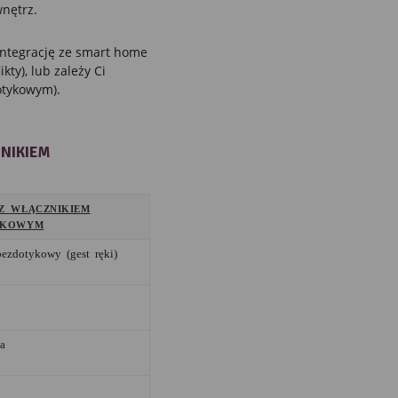
nętrz.
integrację ze smart home
kty), lub zależy Ci
otykowym).
NIKIEM
Z WŁĄCZNIKIEM
YKOWYM
ezdotykowy (gest ręki)
a