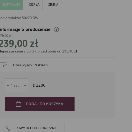
NEUTRALNA
CIEPŁA
ZIMNA
od produktu:
50x70 BW
ⓘ
Informacje o producencie
79,00 zł
239,00 zł
ajniższa cena z 30 dni przed obniżką: 215,10 zł
liński
Czas wysyłki
:
1 dzień
z
2286
DODAJ DO KOSZYKA
ZAPYTAJ TELEFONICZNIE