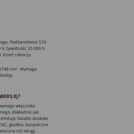
ego. Podświetlenie 570
 V, żywotność 20 000 h.
1 dzień roboczy.
a 2748 cm². Wymaga
helly).
 WERSJĘ?
owanego włącznika
nego, dokładnie jak
 emituje światło dookoła
 CNC, gładkie, bezpieczne.
amiczna niż okrąg,