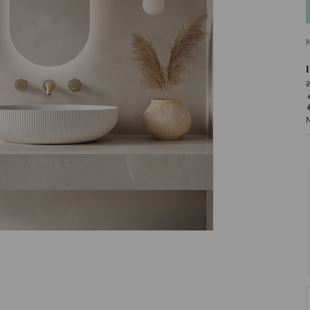
K
2
PRODUCENT
N
DekoracjeIrys
DekoracjeIrys.pl Paweł Ćwik
726689468
biuro@dekoracjeirys.pl
Ul. Leśna 13
88-320
Łąkie
Polska