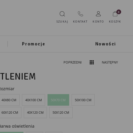
0
SZUKAJ
KONTAKT
KONTO
KOSZYK
Promocje
Nowości
POPRZEDNI
NASTĘPNY
ETLENIEM
Rozmiar
40X80 CM
40X100 CM
50X70 CM
50X100 CM
60X120 CM
40X120 CM
50X120 CM
Barwa oświetlenia