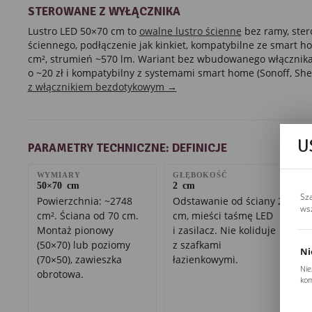
STEROWANE Z WYŁĄCZNIKA
Lustro LED 50×70 cm to
owalne lustro ścienne
bez ramy, ster
ściennego, podłączenie jak kinkiet, kompatybilne ze smart 
cm², strumień ~570 lm. Wariant bez wbudowanego włącznika
o ~20 zł i kompatybilny z systemami smart home (Sonoff, Shel
z włącznikiem bezdotykowym →
U
PARAMETRY TECHNICZNE: DEFINICJE
WYMIARY
GŁĘBOKOŚĆ
50×70 cm
2 cm
Sz
Powierzchnia: ~2748
Odstawanie od ściany 2
ws
cm². Ściana od 70 cm.
cm, mieści taśmę LED
Montaż pionowy
i zasilacz. Nie koliduje
(50×70) lub poziomy
z szafkami
Ni
(70×50), zawieszka
łazienkowymi.
Nie
obrotowa.
kom
Pli
Two