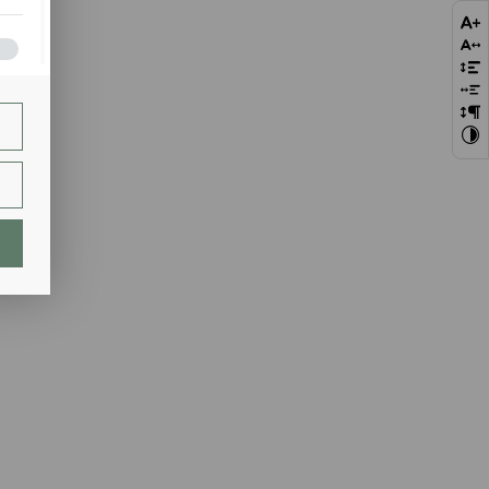
bie
szej
ie.
lają
ch.