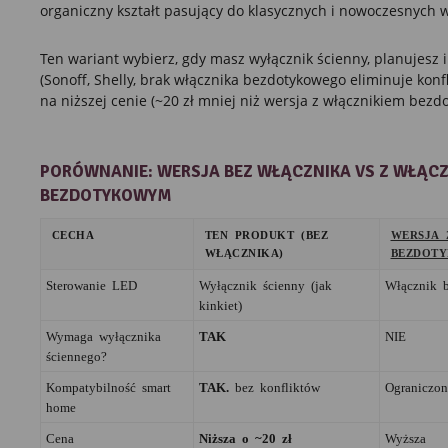
organiczny kształt pasujący do klasycznych i nowoczesnych w
Ten wariant wybierz, gdy masz wyłącznik ścienny, planujesz 
(Sonoff, Shelly, brak włącznika bezdotykowego eliminuje konfli
na niższej cenie (~20 zł mniej niż wersja z włącznikiem bezd
PORÓWNANIE: WERSJA BEZ WŁĄCZNIKA VS Z WŁĄCZ
BEZDOTYKOWYM
CECHA
TEN PRODUKT (BEZ
WERSJA 
WŁĄCZNIKA)
BEZDOT
Sterowanie LED
Wyłącznik ścienny (jak
Włącznik b
kinkiet)
Wymaga wyłącznika
TAK
NIE
ściennego?
Kompatybilność smart
TAK.
bez konfliktów
Ograniczon
home
Cena
Niższa o ~20 zł
Wyższa