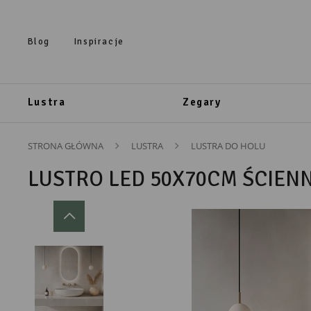
Przejdź do treści.
Przejdź do menu.
Przejdź do wyszukiwarki.
Blog
Inspiracje
Lustra
Zegary
STRONA GŁÓWNA
LUSTRA
LUSTRA DO HOLU
LUSTRO LED 50X70CM ŚCIEN