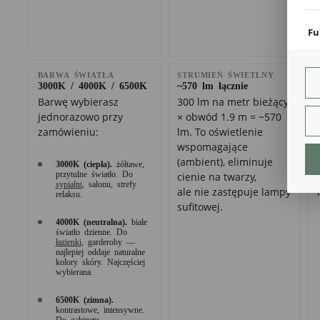
coo
Fu
Teg
ust
BARWA ŚWIATŁA
STRUMIEŃ ŚWIETLNY
Dzi
3000K / 4000K / 6500K
~570 lm łącznie
str
fun
Barwę wybierasz
300 lm na metr bieżący
jednorazowo przy
× obwód 1.9 m = ~570
An
zamówieniu:
lm. To oświetlenie
Ana
wspomagające
Coo
(ambient), eliminuje
3000K (ciepła).
żółtawe,
int
przytulne światło. Do
cienie na twarzy,
nam
sypialni
, salonu, strefy
ale nie zastępuje lampy
uży
relaksu.
zgo
sufitowej.
R
4000K (neutralna).
białe
Dzi
światło dzienne. Do
str
łazienki
, garderoby —
najlepiej oddaje naturalne
Pro
kolory skóry. Najczęściej
Two
wybierana.
pro
par
pre
6500K (zimna).
kontrastowe, intensywne.
Do gabinetu