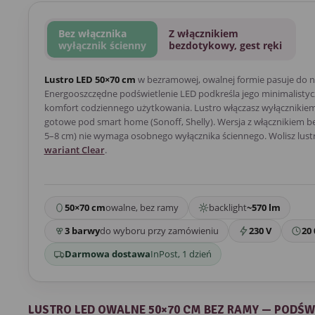
Bez włącznika
Z włącznikiem
wyłącznik ścienny
bezdotykowy, gest ręki
Lustro LED 50×70 cm
w bezramowej, owalnej formie pasuje do 
Energooszczędne podświetlenie LED podkreśla jego minimalistycz
komfort codziennego użytkowania. Lustro włączasz wyłącznikiem 
gotowe pod smart home (Sonoff, Shelly). Wersja z włącznikiem 
5–8 cm) nie wymaga osobnego wyłącznika ściennego. Wolisz lust
wariant Clear
.
50×70 cm
owalne, bez ramy
backlight
~570 lm
3 barwy
do wyboru przy zamówieniu
230 V
20 
Darmowa dostawa
InPost, 1 dzień
LUSTRO LED OWALNE 50×70 CM BEZ RAMY — PODŚW