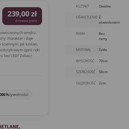
KSZTAŁT
Owalne
239,00 zł
OŚWIETLENIE
Z
dostawa gratis
oświetleniem
nowoczesnych wnętrz.
RAMA
Bez
ny charakter i daje
ramy
ściennym, jak kinkiet,
MATERIAŁ
Szkło
bezdotykowym (gest ręki
ro bez LED? Zobacz
WYSOKOŚĆ
70cm
SZEROKOŚĆ
50cm
GŁĘBOKOŚĆ
2cm
000 h
żywotności
IETLANE,