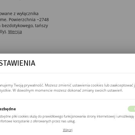
owane z wyłącznika
home. Powierzchnia ~2748
 bezdotykowego, tańszy
ly).
Wersja
STAWIENIA
STEROWANIE
wyłącznik ścienny
anujemy Twoją prywatność. Możesz zmienić ustawienia cookies lub zaakceptować 
Podłączenie jak kinkiet,
zystkie. W dowolnym momencie możesz dokonać zmiany swoich ustawień.
dwa lub trzy przewody
(L, N, PE) przez
wyłącznik ścienny.
ezbędne
Kompatybilne ze smart
zbędne pliki cookies służą do prawidłowego funkcjonowania strony internetowej i umożliwiają 
home, sterownik Wi-Fi
fortowe korzystanie z oferowanych przez nas usług.
(Sonoff Mini, Shelly 1)
ki cookies odpowiadają na podejmowane przez Ciebie działania w celu m.in. dostosowania
Więcej
w puszce zamiast
ich ustawień preferencji prywatności, logowania czy wypełniania formularzy. Dzięki plikom